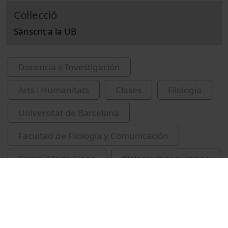
Col·lecció
Sànscrit a la UB
Docencia e Investigación
Arts i Humanitats
Clases
Filologia
Universitat de Barcelona
Facultad de Filología y Comunicación
Sierra, Maria Elena
filologia indoeuropea
sànscrit
literatura sànscrita