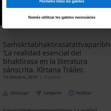
Permetre totes les galetes
Només utilitzar les galetes necessàries
Saṁskṛtabhaktirasatattvaparibh
‘La realidad esencial del
bhaktirasa en la literatura
sánscrita. Kīrtana Tráiler.
14 Octubre, 2016
Español
Descargar
Compartir
Notificar
Saṁskṛtabhaktirasatattvaparibhāṣa
, ‘La realidad