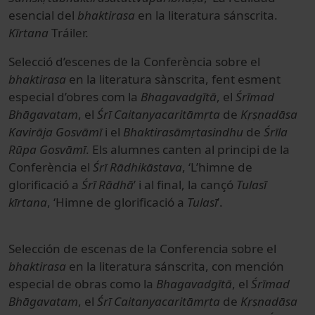
esencial del
bhaktirasa
en la literatura sánscrita.
Kīrtana
Tráiler.
Selecció d’escenes de la Conferència sobre el
bhaktirasa
en la literatura sànscrita, fent esment
especial d’obres com la
Bhagavadgītā
, el
Śrīmad
Bhāgavatam
, el
Śrī Caitanyacaritāmṛta
de
Kṛṣṇadāsa
Kavirāja Gosvāmī
i el
Bhaktirasāmṛtasindhu
de
Śrīla
Rūpa Gosvāmī
. Els alumnes canten al principi de la
Conferència el
Śrī Rādhikāstava
, ‘L’himne de
glorificació a
Śrī Rādhā
’ i al final, la cançó
Tulasī
kīrtana
, ‘Himne de glorificació a
Tulasī
’.
Selección de escenas de la Conferencia sobre el
bhaktirasa
en la literatura sánscrita, con mención
especial de obras como la
Bhagavadgītā
, el
Śrīmad
Bhāgavatam
, el
Śrī Caitanyacaritāmṛta
de
Kṛṣṇadāsa