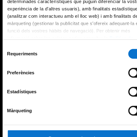
determinades característiques que puguin diferenciar la vost
experiència de la d’altres usuaris), amb finalitats estadístiqu
(analitzar com interactueu amb el lloc web) i amb finalitats d
màrqueting (gestionar la publicitat que s’ofereix adequant-la 
funció dels vostres hàbits de navegació). Per obtenir més
informació sobre les galetes podeu consultar la
Política de
galetes del lloc web de la Universitat de Barcelona
.
Selecció
Requeriments
de
consentiment
Preferències
Estadístiques
Màrqueting