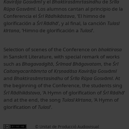
Kavirāja Gosvāmī
y el
Bhaktirasāmṛtasindhu
de
Śrīla
Rūpa Gosvāmī
. Los alumnos cantan al principio de la
Conferencia el
Śrī Rādhikāstava
, ‘El himno de
glorificación a
Śrī Rādhā
’, y al final, la canción
Tulasī
kīrtana
, ‘Himno de glorificación a
Tulasī
’.
Selection of scenes of the Conference on
bhaktirasa
in Sanskrit Literature, with special remark of works
such as
Bhagavadgītā
,
Śrīmad Bhāgavatam
, the
Śrī
Caitanyacaritāmṛta
of
Kṛṣṇadāsa Kavirāja Gosvāmī
and
Bhaktirasāmṛtasindhu
of
Śrīla Rūpa Gosvāmī
. At
the beginning of the Conference, the students sing
Śrī Rādhikāstava
, ‘A Hymn of glorification of
Śrī Rādhā
’
and at the end, the song
Tulasī kīrtana
, ‘A Hymn of
glorification of
Tulasī
’.
© Unitat de Producció Audiovisual