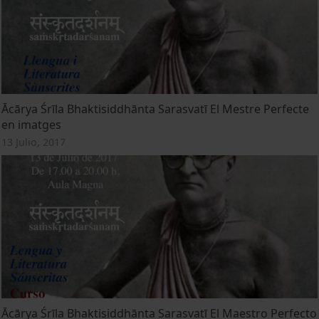
Ācārya Śrīla Bhaktisiddhānta Sarasvatī El Mestre Perfecte
en imatges
13 Julio, 2017
Ācārya Śrīla Bhaktisiddhānta Sarasvatī El Maestro Perfecto