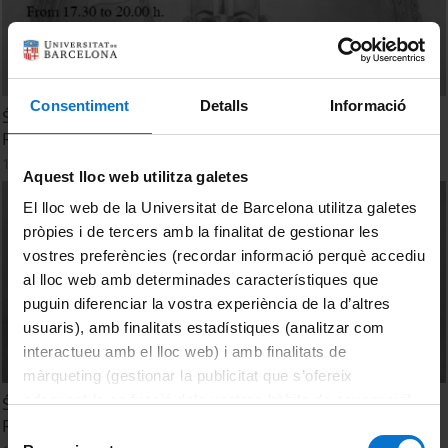
Consentiment
Detalls
Informació
Śrī Rāmānujācārya Sahasrābdi Thousand years of Śrī
Rāmānujācārya. Life and work in 73 images.
19 Junio, 2019
Aquest lloc web utilitza galetes
El lloc web de la Universitat de Barcelona utilitza galetes
pròpies i de tercers amb la finalitat de gestionar les
vostres preferències (recordar informació perquè accediu
al lloc web amb determinades característiques que
puguin diferenciar la vostra experiència de la d’altres
usuaris), amb finalitats estadístiques (analitzar com
interactueu amb el lloc web) i amb finalitats de
màrqueting (gestionar la publicitat que s’ofereix
adequant-la en funció dels vostres hàbits de navegació).
Śrī Rāmānujācārya Sahasrābdi Mil anys de Śrī
Rāmānujācārya. Vida i Obra en 73 imatges
Per obtenir més informació sobre les galetes podeu
Selecció
consultar la
Política de galetes del lloc web de la