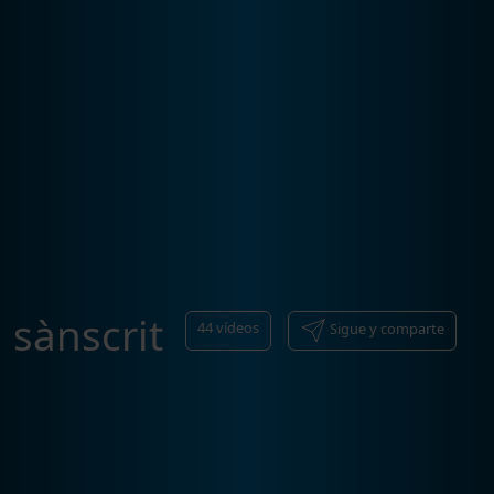
sànscrit
44
vídeos
Sigue y comparte