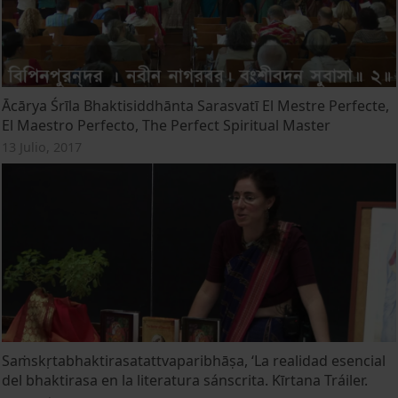
Ācārya Śrīla Bhaktisiddhānta Sarasvatī El Mestre Perfecte,
El Maestro Perfecto, The Perfect Spiritual Master
13 Julio, 2017
Saṁskṛtabhaktirasatattvaparibhāṣa, ‘La realidad esencial
del bhaktirasa en la literatura sánscrita. Kīrtana Tráiler.