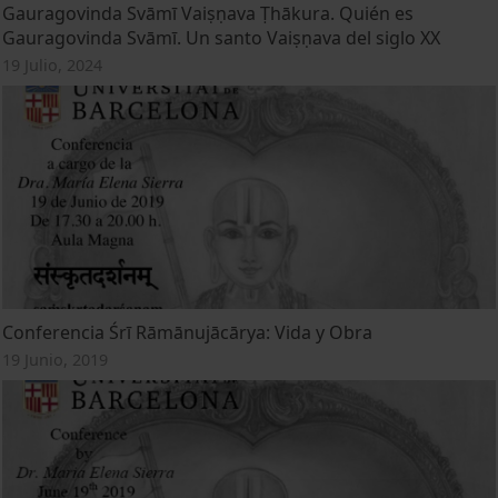
Gauragovinda Svāmī Vaiṣṇava Ṭhākura. Quién es
Gauragovinda Svāmī. Un santo Vaiṣṇava del siglo XX
19 Julio, 2024
Conferencia Śrī Rāmānujācārya: Vida y Obra
19 Junio, 2019