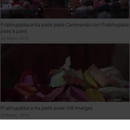
Prabhupādacarita pade pade Caminando con Prabhupāda
paso a paso
20 Mayo, 2016
Prabhupādacarita pade pade 108 imatges
20 Mayo, 2016