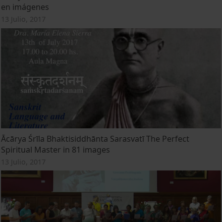
en imágenes
13 Julio, 2017
Ācārya Śrīla Bhaktisiddhānta Sarasvatī The Perfect
Spiritual Master in 81 images
13 Julio, 2017