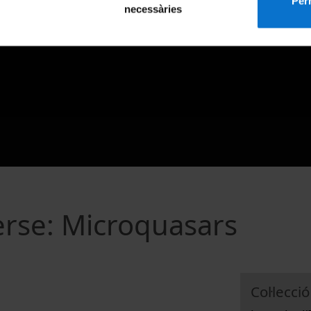
Perm
necessàries
rse: Microquasars
Col·lecció