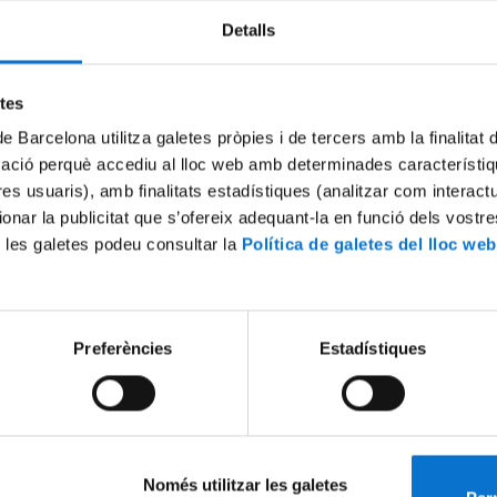
Detalls
Try again
etes
de Barcelona utilitza galetes pròpies i de tercers amb la finalitat
mació perquè accediu al lloc web amb determinades característiq
tres usuaris), amb finalitats estadístiques (analitzar com interac
ionar la publicitat que s’ofereix adequant-la en funció dels vostr
 les galetes podeu consultar la
Política de galetes del lloc web
Preferències
Estadístiques
Només utilitzar les galetes