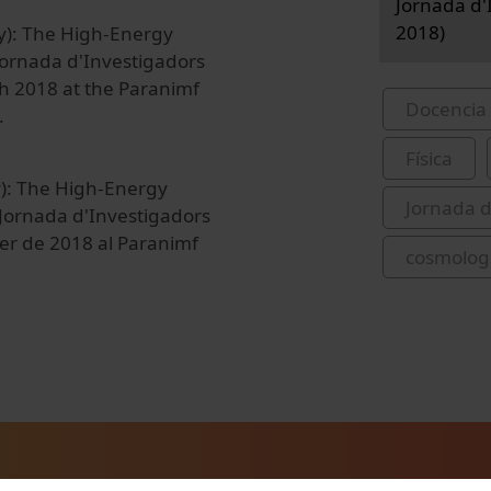
Jornada d'I
2018)
my): The High-Energy
Jornada d'Investigadors
9th 2018 at the Paranimf
Docencia 
.
Física
y): The High-Energy
Jornada d
 Jornada d'Investigadors
brer de 2018 al Paranimf
cosmolog