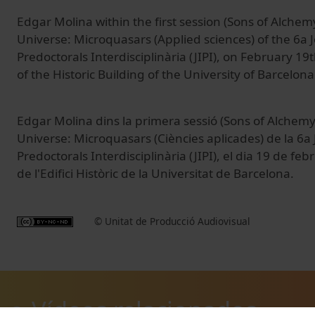
Edgar Molina within the first session (Sons of Alche
Universe: Microquasars (Applied sciences) of the 6a 
Predoctorals Interdisciplinària (JIPI), on February 1
of the Historic Building of the University of Barcelona
Edgar Molina dins la primera sessió (Sons of Alchem
Universe: Microquasars (Ciències aplicades) de la 6a
Predoctorals Interdisciplinària (JIPI), el dia 19 de fe
de l'Edifici Històric de la Universitat de Barcelona.
© Unitat de Producció Audiovisual
Vídeos relacionados