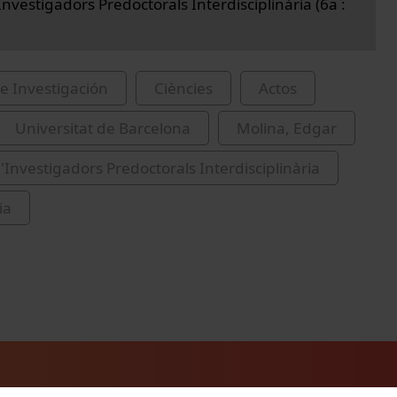
nvestigadors Predoctorals Interdisciplinària (6a :
e Investigación
Ciències
Actos
Universitat de Barcelona
Molina, Edgar
'Investigadors Predoctorals Interdisciplinària
ia