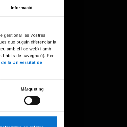
Informació
 de gestionar les vostres
ues que puguin diferenciar la
tueu amb el lloc web) i amb
es hàbits de navegació). Per
 de la Universitat de
Màrqueting