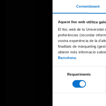
Consentiment
Aquest lloc web utilitza gal
El lloc web de la Universitat 
preferències (recordar infor
vostra experiència de la d’al
finalitats de màrqueting (gest
obtenir més informació sobre
Barcelona
.
Selecció
Requeriments
de
consentiment