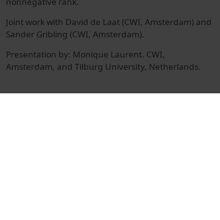
nonnegative rank.
Joint work with David de Laat (CWI, Amsterdam) and
Sander Gribling (CWI, Amsterdam).
Presentation by: Monique Laurent. CWI,
Amsterdam, and Tilburg University, Netherlands.
© Unitat de Producció Audiovisual
Col·lecció
Foundations of Computational Mathematics
2017
Docencia e Investigación
Ciències
Actos
Matemáticas