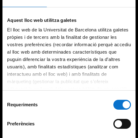
Aquest lloc web utilitza galetes
El lloc web de la Universitat de Barcelona utilitza galetes
pròpies i de tercers amb la finalitat de gestionar les
vostres preferències (recordar informació perquè accediu
al lloc web amb determinades característiques que
puguin diferenciar la vostra experiència de la d’altres
usuaris), amb finalitats estadístiques (analitzar com
interactueu amb el lloc web) i amb finalitats de
màrqueting (gestionar la publicitat que s’ofereix
adequant-la en funció dels vostres hàbits de navegació).
Per obtenir més informació sobre les galetes podeu
Selecció
consultar la
Política de galetes del lloc web de la
Requeriments
de
Universitat de Barcelona
.
consentiment
Preferències