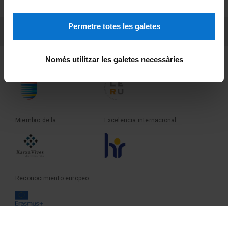
Sobre UBtv
Permetre totes les galetes
PEU 3
Contacto
Només utilitzar les galetes necessàries
Fundadora de la
Miembro de la
Miembro de la
Excelencia internacional
Reconocimiento europeo