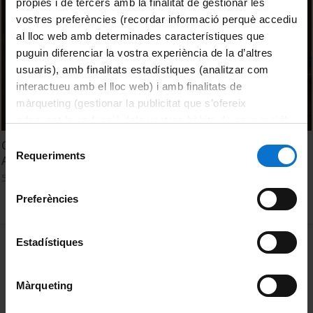
pròpies i de tercers amb la finalitat de gestionar les
vostres preferències (recordar informació perquè accediu
al lloc web amb determinades característiques que
puguin diferenciar la vostra experiència de la d’altres
usuaris), amb finalitats estadístiques (analitzar com
interactueu amb el lloc web) i amb finalitats de
màrqueting (gestionar la publicitat que s’ofereix
adequant-la en funció dels vostres hàbits de navegació).
Per obtenir més informació sobre les galetes podeu
Selecció
Completely Positive Semidefinite Matrices: Conic
consultar la
Política de galetes del lloc web de la
Requeriments
de
Approximations and Matrix Factorization Ranks
Universitat de Barcelona
.
consentiment
5 Septiembre, 2017
Preferències
MENÚ PEU 1
Estadístiques
Aviso legal
Política de Cookies
Màrqueting
PEU 2
Privacidad y términos