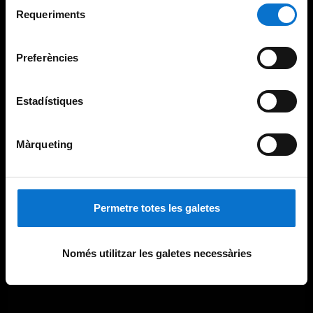
Selecció
consultar la
Política de galetes del lloc web de la
Requeriments
de
Universitat de Barcelona
.
consentiment
Preferències
Estadístiques
Màrqueting
Permetre totes les galetes
Només utilitzar les galetes necessàries