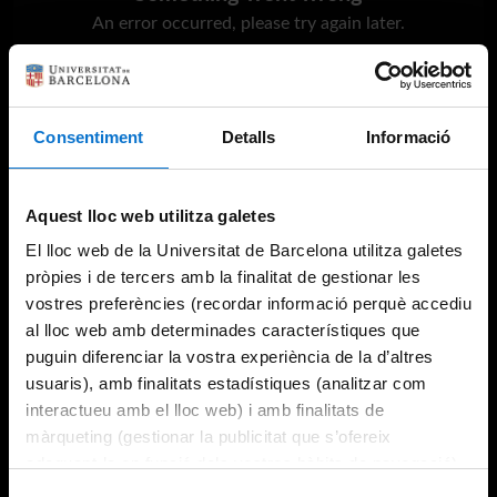
An error occurred, please try again later.
Try again
Consentiment
Detalls
Informació
Aquest lloc web utilitza galetes
El lloc web de la Universitat de Barcelona utilitza galetes
pròpies i de tercers amb la finalitat de gestionar les
vostres preferències (recordar informació perquè accediu
al lloc web amb determinades característiques que
puguin diferenciar la vostra experiència de la d’altres
usuaris), amb finalitats estadístiques (analitzar com
interactueu amb el lloc web) i amb finalitats de
màrqueting (gestionar la publicitat que s’ofereix
adequant-la en funció dels vostres hàbits de navegació).
Per obtenir més informació sobre les galetes podeu