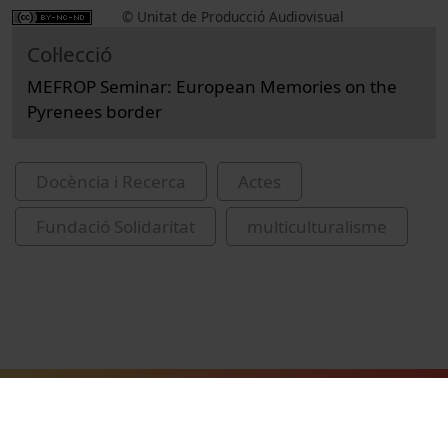
© Unitat de Producció Audiovisual
Col·lecció
MEFROP Seminar: European Memories on the
Pyrenees border
Docència i Recerca
Actes
Fundació Solidaritat
multiculturalisme
Vídeos relacionats