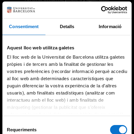
Consentiment
Detalls
Informació
Try again
Aquest lloc web utilitza galetes
El lloc web de la Universitat de Barcelona utilitza galetes
pròpies i de tercers amb la finalitat de gestionar les
vostres preferències (recordar informació perquè accediu
al lloc web amb determinades característiques que
puguin diferenciar la vostra experiència de la d’altres
usuaris), amb finalitats estadístiques (analitzar com
interactueu amb el lloc web) i amb finalitats de
màrqueting (gestionar la publicitat que s’ofereix
adequant-la en funció dels vostres hàbits de navegació).
Per obtenir més informació sobre les galetes podeu
Selecció
consultar la
Política de galetes del lloc web de la
Requeriments
de