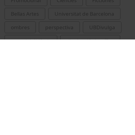
Promocional
Ciències
Ficciones
Bellas Artes
Universitat de Barcelona
ombres
perspectiva
UBDivulga
material didàctic
divulgació científica
Vídeos relacionados