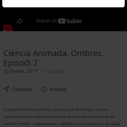
Ciència Animada. Ombres.
Episodi 2
12 Enero, 2017
Catalán
Compartir
Notificar
El projecte '
Ciència animada'
, creat per 'La UB divulga', té com a
objectiu principal crear una biblioteca de recursos audiovisuals de
caràcter científic, organitzada en capítols autoconclusius, en els quals