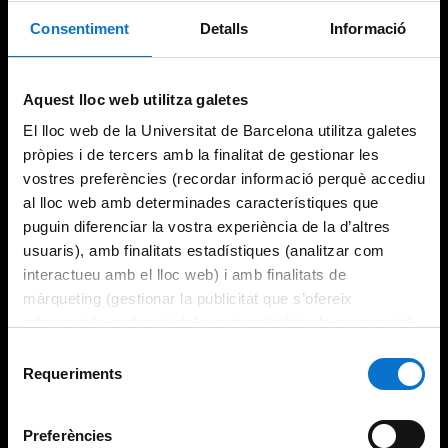
Consentiment
Detalls
Informació
Aquest lloc web utilitza galetes
El lloc web de la Universitat de Barcelona utilitza galetes
pròpies i de tercers amb la finalitat de gestionar les
vostres preferències (recordar informació perquè accediu
al lloc web amb determinades característiques que
puguin diferenciar la vostra experiència de la d’altres
usuaris), amb finalitats estadístiques (analitzar com
interactueu amb el lloc web) i amb finalitats de
màrqueting (gestionar la publicitat que s’ofereix
adequant-la en funció dels vostres hàbits de navegació).
Per obtenir més informació sobre les galetes podeu
Selecció
consultar la
Política de galetes del lloc web de la
Requeriments
de
Universitat de Barcelona
.
consentiment
Preferències