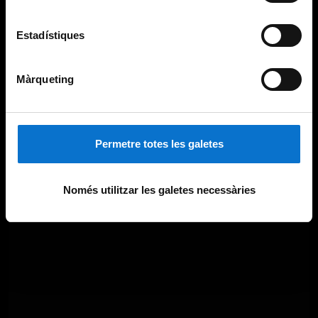
Estadístiques
Màrqueting
Permetre totes les galetes
Només utilitzar les galetes necessàries