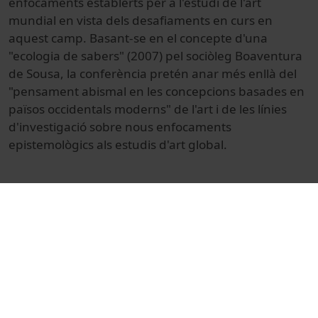
enfocaments
establerts
per a l'estudi
de l'art
mundial
en
vista dels
desafiaments
en curs
en
aquest
camp.
Basant-se en
el concepte d'una
"
ecologia
de sabers
"
(
2007
) pel
sociòleg
Boaventura
de Sousa
,
la conferència
pretén anar
més
enllà
del
"
pensament
abismal
en les concepcions
basades
en
països
occidentals
moderns
" de l'art
i de les
línies
d'investigació
sobre nous
enfocaments
epistemològics
als estudis d'
art global
.
© Unitat de Producció Audiovisual
Col·lecció
Global Art Challenges
Docencia e Investigación