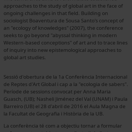
approaches to the study of global art in the face of
ongoing challenges in that field. Building on
sociologist Boaventura de Sousa Santo's concept of
an "ecology of knowledges" (2007), the conference
seeks to go beyond "abyssal thinking in modern
Western-based conceptions" of art and to trace lines
of inquiry into new epistemological approaches to
global art studies.
Sessió
d'obertura
de la 1a
Conferència Internacional
de
Reptes
d'A
rt Global
i
cap a la "
ecologia
de sabers
"
.
Període de
sessions
convocat
per Anna
Maria
Guasch,
(
UB
)
;
Nasheli
Jiménez
del Val
(
UNAM
)
i
Paula
Barreiro
(
UB
)
el 28 d'abril
de 2016 el
Aula
Magna de
la Facultat
de Geografia
i Història
de la UB.
La conferència
té
com a objectiu
tornar a formular