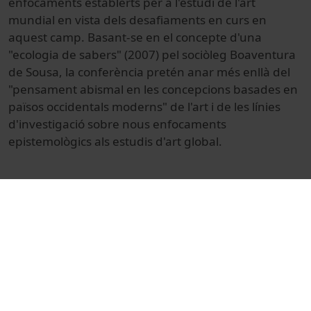
enfocaments
establerts
per a l'estudi
de l'art
mundial
en
vista dels
desafiaments
en curs
en
aquest
camp.
Basant-se en
el concepte d'una
"
ecologia
de sabers
"
(
2007
) pel
sociòleg
Boaventura
de Sousa
,
la conferència
pretén anar
més
enllà
del
"
pensament
abismal
en les concepcions
basades
en
països
occidentals
moderns
" de l'art
i de les
línies
d'investigació
sobre nous
enfocaments
epistemològics
als estudis d'
art global
.
© Unitat de Producció Audiovisual
Col·lecció
Global Art Challenges
Docència i Recerca
Arts i Humanitats