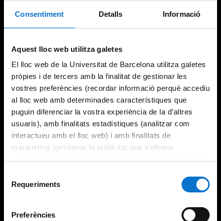
Consentiment
Detalls
Informació
Aquest lloc web utilitza galetes
El lloc web de la Universitat de Barcelona utilitza galetes
pròpies i de tercers amb la finalitat de gestionar les
vostres preferències (recordar informació perquè accediu
al lloc web amb determinades característiques que
puguin diferenciar la vostra experiència de la d’altres
usuaris), amb finalitats estadístiques (analitzar com
interactueu amb el lloc web) i amb finalitats de
màrqueting (gestionar la publicitat que s’ofereix
adequant-la en funció dels vostres hàbits de navegació).
Per obtenir més informació sobre les galetes podeu
Selecció
consultar la
Política de galetes del lloc web de la
Requeriments
de
Universitat de Barcelona
.
consentiment
Preferències