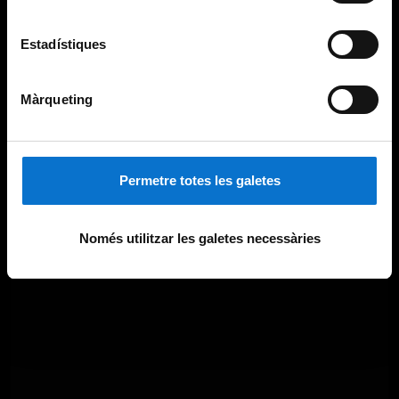
Estadístiques
Màrqueting
Permetre totes les galetes
Només utilitzar les galetes necessàries