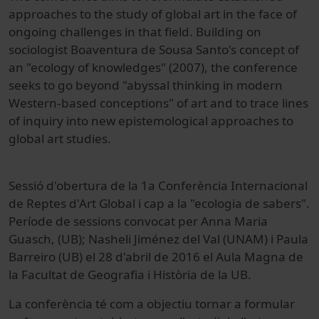
approaches to the study of global art in the face of
ongoing challenges in that field. Building on
sociologist Boaventura de Sousa Santo's concept of
an "ecology of knowledges" (2007), the conference
seeks to go beyond "abyssal thinking in modern
Western-based conceptions" of art and to trace lines
of inquiry into new epistemological approaches to
global art studies.
Sessió
d'obertura
de la 1a
Conferència Internacional
de
Reptes
d'A
rt Global
i
cap a la "
ecologia
de sabers
"
.
Període de
sessions
convocat
per Anna
Maria
Guasch,
(
UB
)
;
Nasheli
Jiménez
del Val
(
UNAM
)
i
Paula
Barreiro
(
UB
)
el 28 d'abril
de 2016 el
Aula
Magna de
la Facultat
de Geografia
i Història
de la UB.
La conferència
té
com a objectiu
tornar a formular