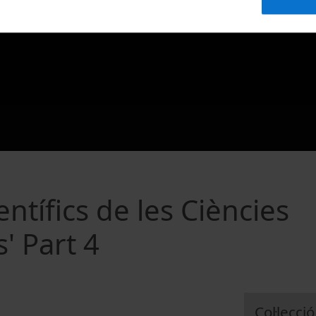
entífics de les Ciències
' Part 4
Col·lecció