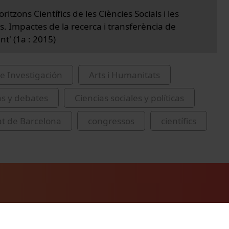
ritzons Científics de les Ciències Socials i les
. Impactes de la recerca i transferència de
t' (1a : 2015)
e Investigación
Arts i Humanitats
as y debates
Ciencias sociales y políticas
at de Barcelona
congressos
científics