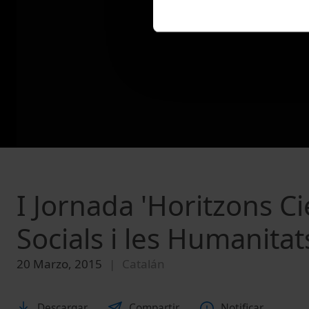
I Jornada 'Horitzons Ci
Socials i les Humanitats
20 Marzo, 2015
Catalán
Descargar
Compartir
Notificar