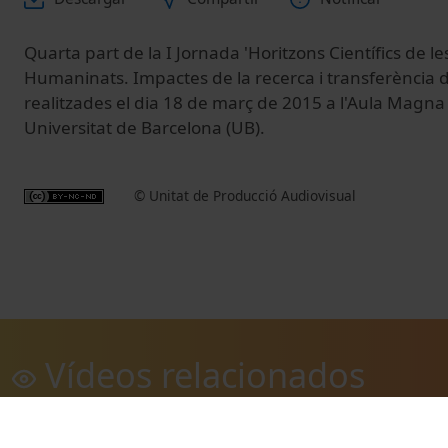
Quarta part de la I Jornada 'Horitzons Científics de les
Humaninats. Impactes de la recerca i transferència 
realitzades el dia 18 de març de 2015 a l'Aula Magna de
Universitat de Barcelona (UB).
© Unitat de Producció Audiovisual
Vídeos relacionados