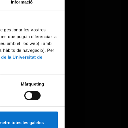
Informació
 de gestionar les vostres
ues que puguin diferenciar la
tueu amb el lloc web) i amb
es hàbits de navegació). Per
 de la Universitat de
Màrqueting
etre totes les galetes