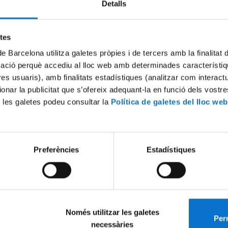
Detalls
Try again
etes
de Barcelona utilitza galetes pròpies i de tercers amb la finalitat
mació perquè accediu al lloc web amb determinades característiq
tres usuaris), amb finalitats estadístiques (analitzar com interac
ionar la publicitat que s’ofereix adequant-la en funció dels vostr
 les galetes podeu consultar la
Política de galetes del lloc web
Preferències
Estadístiques
Només utilitzar les galetes
Perm
necessàries