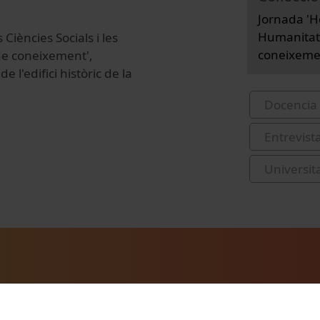
Jornada 'Ho
Humanitats
 Ciències Socials i les
coneixemen
de coneixement',
 l'edifici històric de la
Docencia 
Entrevist
Universit