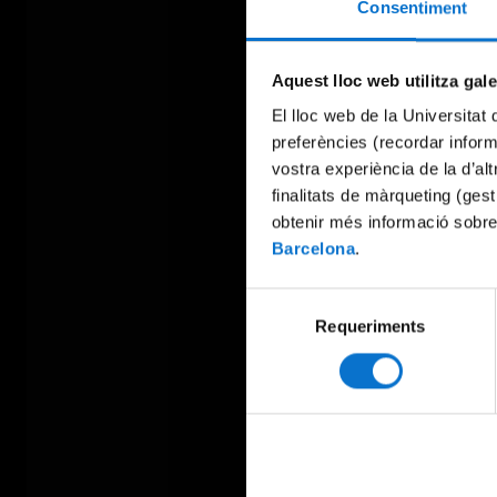
Consentiment
Aquest lloc web utilitza gal
El lloc web de la Universitat 
preferències (recordar infor
vostra experiència de la d’al
finalitats de màrqueting (gest
obtenir més informació sobre
Barcelona
.
Selecció
Requeriments
de
consentiment