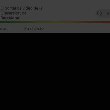
Pasar al contenido principal
El portal de vídeo de la
Universitat de
Barcelona
ones
En directo