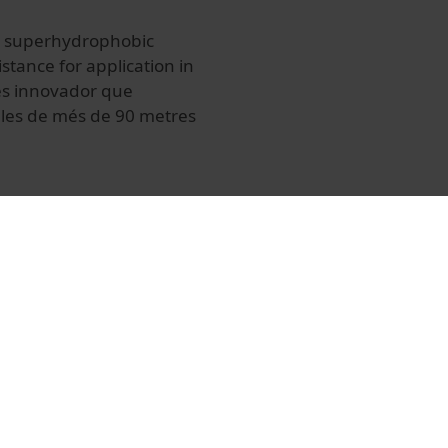
ve superhydrophobic
tance for application in
és innovador que
ales de més de 90 metres