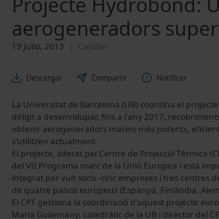
Projecte Hydrobond: 
aerogeneradors super
19 Julio, 2013
Catalán
Descargar
Compartir
Notificar
La Universitat de Barcelona (UB) coordina el projec
dirigit a desenvolupar, fins a l'any 2017, recobrimen
obtenir aerogeneradors marins més potents, eficients
s'utilitzen actualment.
El projecte, liderat pel Centre de Projecció Tèrmica (
del VII Programa marc de la Unió Europea i està impu
integrat per vuit socis -cinc empreses i tres centres 
de quatre països europeus (Espanya, Finlàndia, Alema
El CPT gestiona la coordinació d'aquest projecte euro
Maria Guilemany, catedràtic de la UB i director del CPT