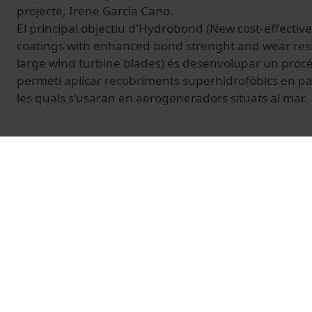
projecte, Irene García Cano.
El principal objectiu d'Hydrobond (New cost-effecti
coatings with enhanced bond strenght and wear resis
large wind turbine blades) és desenvolupar un proc
permeti aplicar recobriments superhidrofòbics en p
les quals s'usaran en aerogeneradors situats al mar.
© Unitat de Producció Audiovisual
Vídeos relacionados