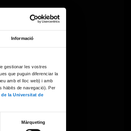
Informació
 de gestionar les vostres
ues que puguin diferenciar la
tueu amb el lloc web) i amb
es hàbits de navegació). Per
 de la Universitat de
Màrqueting