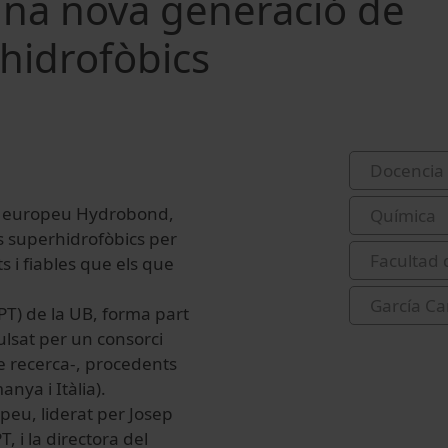
Una nova generació de
hidrofòbics
Docencia 
te europeu Hydrobond,
Química
ts superhidrofòbics per
Facultad 
 i fiables que els que
García Ca
CPT) de la UB, forma part
lsat per un consorci
de recerca-, procedents
nya i Itàlia).
peu, liderat per Josep
, i la directora del