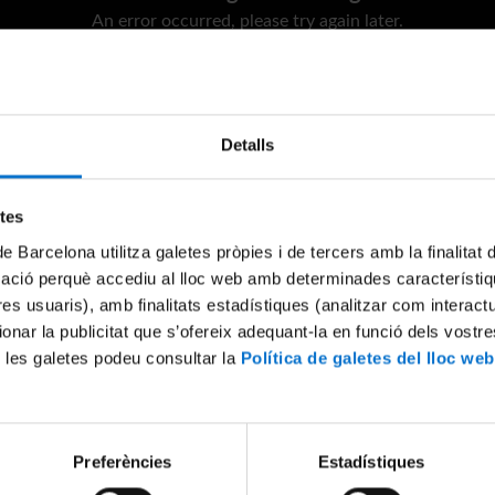
An error occurred, please try again later.
Try again
Detalls
etes
de Barcelona utilitza galetes pròpies i de tercers amb la finalitat
mació perquè accediu al lloc web amb determinades característiq
tres usuaris), amb finalitats estadístiques (analitzar com interac
ionar la publicitat que s’ofereix adequant-la en funció dels vostr
 les galetes podeu consultar la
Política de galetes del lloc web
Preferències
Estadístiques