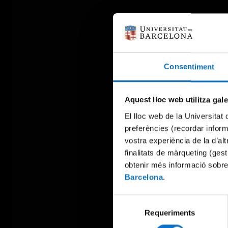
Consentiment
Aquest lloc web utilitza gal
El lloc web de la Universitat 
preferències (recordar infor
vostra experiència de la d’al
finalitats de màrqueting (gest
obtenir més informació sobre
Barcelona
.
Selecció
Requeriments
de
consentiment