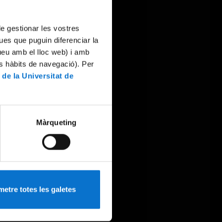
 de gestionar les vostres
ues que puguin diferenciar la
tueu amb el lloc web) i amb
es hàbits de navegació). Per
 de la Universitat de
Màrqueting
etre totes les galetes