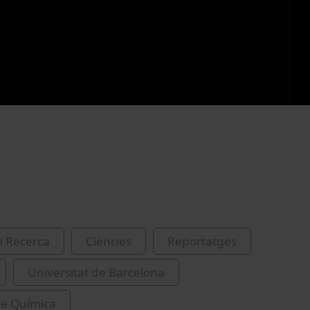
i Recerca
Ciències
Reportatges
Universitat de Barcelona
de Química