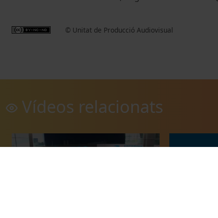
© Unitat de Producció Audiovisual
Vídeos relacionats