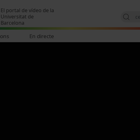
Vés al contingut
El portal de vídeo de la
Universitat de
Barcelona
ions
En directe