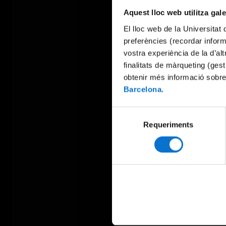
Aquest lloc web utilitza gal
El lloc web de la Universitat 
preferències (recordar infor
vostra experiència de la d’al
finalitats de màrqueting (gest
obtenir més informació sobre
Barcelona
.
Selecció
Requeriments
de
consentiment