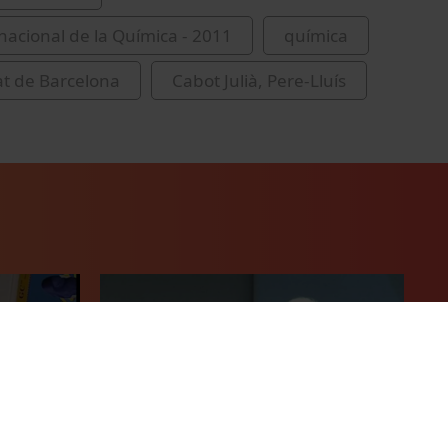
nacional de la Química - 2011
química
at de Barcelona
Cabot Julià, Pere-Lluís