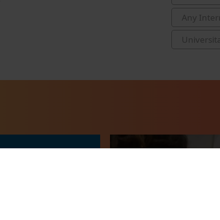
Any Inter
Universit