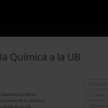
 la Química a la UB
Docència 
de Barcelona (UB) ha
Química
rnacional de la Química,
Facultat 
Química de la UB.