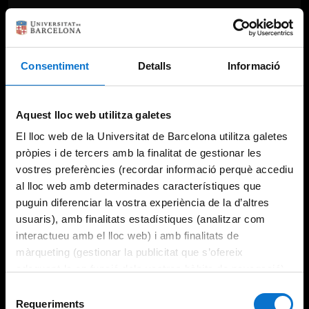
Consentiment
Detalls
Informació
Aquest lloc web utilitza galetes
El lloc web de la Universitat de Barcelona utilitza galetes
pròpies i de tercers amb la finalitat de gestionar les
vostres preferències (recordar informació perquè accediu
al lloc web amb determinades característiques que
puguin diferenciar la vostra experiència de la d’altres
usuaris), amb finalitats estadístiques (analitzar com
interactueu amb el lloc web) i amb finalitats de
màrqueting (gestionar la publicitat que s’ofereix
adequant-la en funció dels vostres hàbits de navegació).
Per obtenir més informació sobre les galetes podeu
Selecció
consultar la
Política de galetes del lloc web de la
Requeriments
de