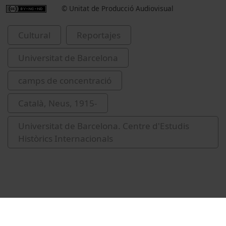
© Unitat de Producció Audiovisual
Cultural
Reportajes
Universitat de Barcelona
camps de concentració
Català, Neus, 1915-
Universitat de Barcelona. Centre d'Estudis
Històrics Internacionals