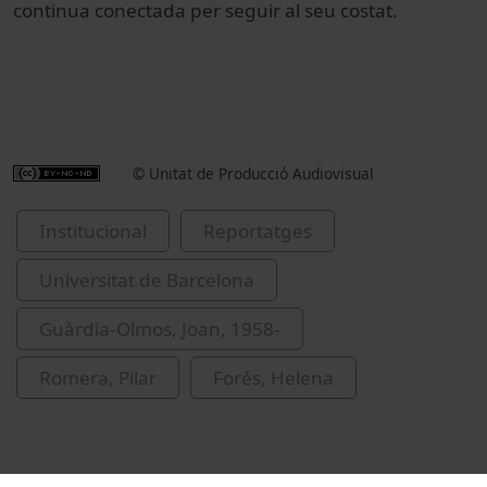
continua conectada per seguir al seu costat.
© Unitat de Producció Audiovisual
Institucional
Reportatges
Universitat de Barcelona
Guàrdia-Olmos, Joan, 1958-
Romera, Pilar
Forés, Helena