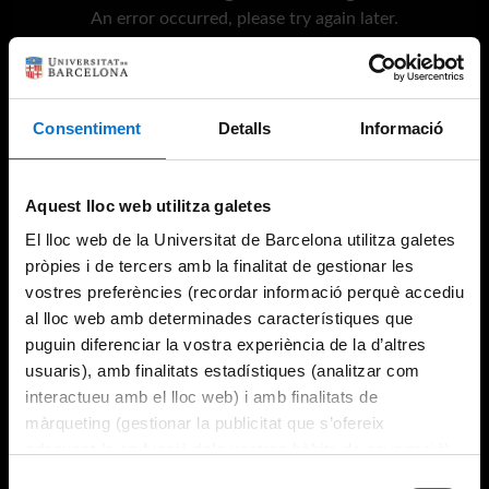
An error occurred, please try again later.
Try again
Consentiment
Detalls
Informació
Aquest lloc web utilitza galetes
El lloc web de la Universitat de Barcelona utilitza galetes
pròpies i de tercers amb la finalitat de gestionar les
vostres preferències (recordar informació perquè accediu
al lloc web amb determinades característiques que
puguin diferenciar la vostra experiència de la d’altres
usuaris), amb finalitats estadístiques (analitzar com
interactueu amb el lloc web) i amb finalitats de
màrqueting (gestionar la publicitat que s’ofereix
adequant-la en funció dels vostres hàbits de navegació).
Per obtenir més informació sobre les galetes podeu
Selecció