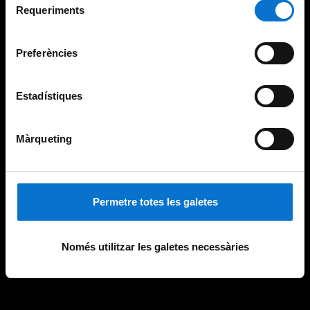
consultar la
Política de galetes del lloc web de la
Requeriments
de
Universitat de Barcelona
.
consentiment
Preferències
Estadístiques
Màrqueting
Permetre totes les galetes
Només utilitzar les galetes necessàries