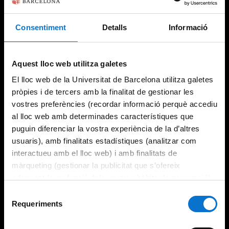
Consentiment
Detalls
Informació
Try again
Aquest lloc web utilitza galetes
El lloc web de la Universitat de Barcelona utilitza galetes
pròpies i de tercers amb la finalitat de gestionar les
vostres preferències (recordar informació perquè accediu
al lloc web amb determinades característiques que
puguin diferenciar la vostra experiència de la d’altres
usuaris), amb finalitats estadístiques (analitzar com
interactueu amb el lloc web) i amb finalitats de
màrqueting (gestionar la publicitat que s’ofereix
adequant-la en funció dels vostres hàbits de navegació).
Per obtenir més informació sobre les galetes podeu
Selecció
consultar la
Política de galetes del lloc web de la
Requeriments
de
Universitat de Barcelona
.
consentiment