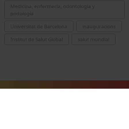
Medicina, enfermería, odontología y
podología
Universitat de Barcelona
inauguracions
Institut de Salut Global
salut mundial
Vídeos relacionados