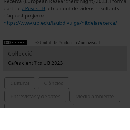
Recerca (European Researchers’ Night) 2023, i forma
part de
#PòsitsUB
, el conjunt de vídeos resultants
d’aquest projecte.
https://www.ub.edu/laubdivulga/nitdelarecerca/
© Unitat de Producció Audiovisual
Col·lecció
Cafès científics UB 2023
Cultural
Ciències
Entrevistas y debates
Medio ambiente
Universitat de Barcelona
Facultad de Geografía e Historia