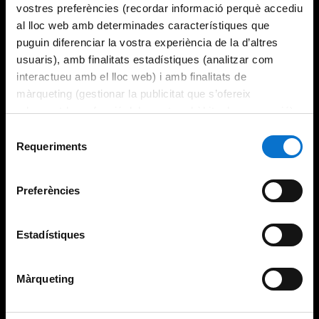
vostres preferències (recordar informació perquè accediu
al lloc web amb determinades característiques que
puguin diferenciar la vostra experiència de la d’altres
usuaris), amb finalitats estadístiques (analitzar com
interactueu amb el lloc web) i amb finalitats de
màrqueting (gestionar la publicitat que s’ofereix
adequant-la en funció dels vostres hàbits de navegació).
Per obtenir més informació sobre les galetes podeu
Selecció
consultar la
Política de galetes del lloc web de la
Requeriments
de
Universitat de Barcelona
.
consentiment
Preferències
Estadístiques
Màrqueting