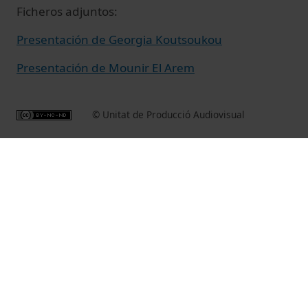
Ficheros adjuntos:
Presentación de Georgia Koutsoukou
Presentación de Mounir El Arem
© Unitat de Producció Audiovisual
Vídeos relacionados