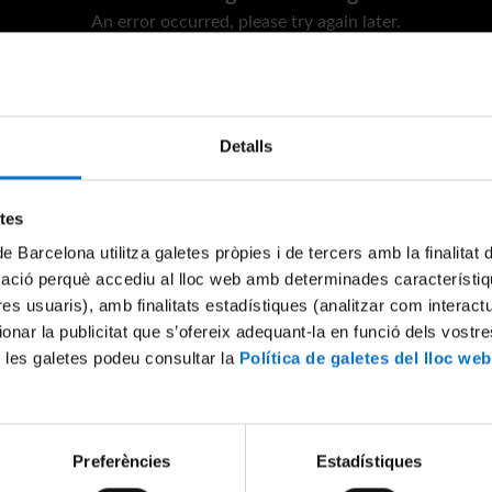
An error occurred, please try again later.
Try again
Detalls
etes
de Barcelona utilitza galetes pròpies i de tercers amb la finalitat
mació perquè accediu al lloc web amb determinades característiq
tres usuaris), amb finalitats estadístiques (analitzar com interac
ionar la publicitat que s’ofereix adequant-la en funció dels vostr
 les galetes podeu consultar la
Política de galetes del lloc web
Preferències
Estadístiques