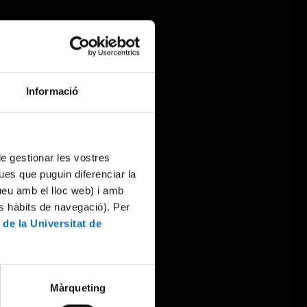
Informació
 de gestionar les vostres
ues que puguin diferenciar la
tueu amb el lloc web) i amb
es hàbits de navegació). Per
 de la Universitat de
Màrqueting