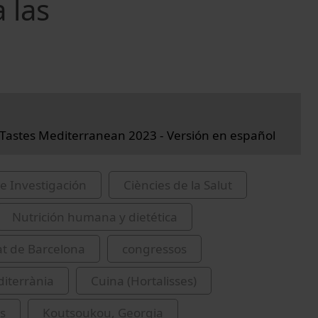
 las
astes Mediterranean 2023 - Versión en español
e Investigación
Ciències de la Salut
Nutrición humana y dietética
at de Barcelona
congressos
iterrània
Cuina (Hortalisses)
es
Koutsoukou, Georgia