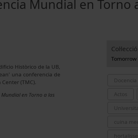
cia Mundial en Torno a
Col·lecció
Tomorrow T
ficio Històrico de la UB,
nean' una conferencia de
Docencia 
n Center (TMC).
Actos
Mundial en Torno a las
Universit
cuina med
hortaliss