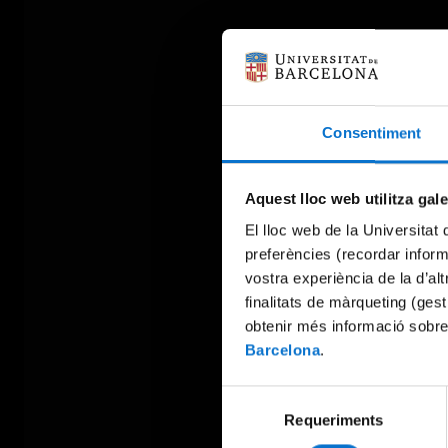
Consentiment
Aquest lloc web utilitza gal
El lloc web de la Universitat 
preferències (recordar infor
vostra experiència de la d’al
finalitats de màrqueting (gest
obtenir més informació sobre
Barcelona
.
Selecció
Requeriments
de
consentiment