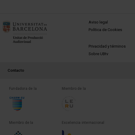
MENÚ PEU 1
Aviso legal
Política de Cookies
PEU 2
Privacidad y términos
Sobre UBtv
PEU 3
Contacto
Fundadora de la
Miembro de la
Miembro de la
Excelencia internacional