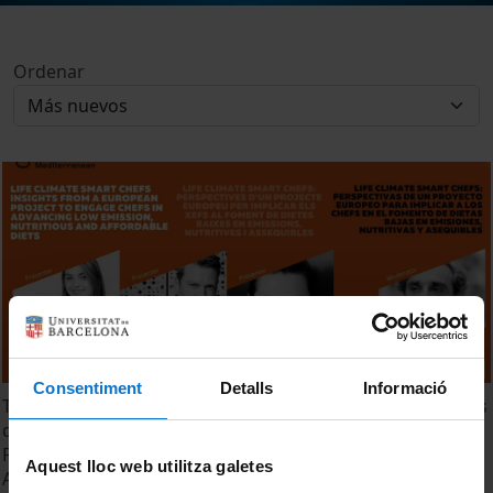
Ordenar
Consentiment
Detalls
Informació
TTM 2024. Sesión 6. Life Climate Smart Chefs: Perspectivas
de un Proyecto Europeo para Implicar a los Chefs en el
Fomento de Dietas Bajas en Emisiones, Nutritivas y
Aquest lloc web utilitza galetes
Asequibles