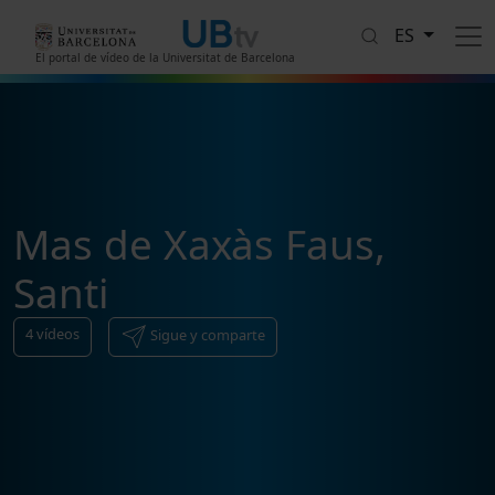
Pasar al contenido principal
ES
El portal de vídeo de la Universitat de Barcelona
Mas de Xaxàs Faus,
Santi
4
vídeos
Sigue y comparte