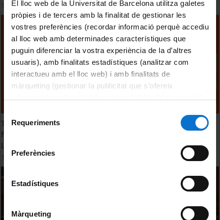
El lloc web de la Universitat de Barcelona utilitza galetes
14 Octubre, 2024
pròpies i de tercers amb la finalitat de gestionar les
vostres preferències (recordar informació perquè accediu
al lloc web amb determinades característiques que
puguin diferenciar la vostra experiència de la d’altres
usuaris), amb finalitats estadístiques (analitzar com
interactueu amb el lloc web) i amb finalitats de
màrqueting (gestionar la publicitat que s’ofereix
adequant-la en funció dels vostres hàbits de navegació).
Per obtenir més informació sobre les galetes podeu
Selecció
consultar la
Política de galetes del lloc web de la
Requeriments
TTM 2024. Session 6. Life Climate Smart Chefs - Insights
de
Universitat de Barcelona
.
from a European Project to Engage Chefs in Advancing
consentiment
Low Emission, Nutritious and Affordable Diets
Preferències
14 Octubre, 2024
Estadístiques
Màrqueting