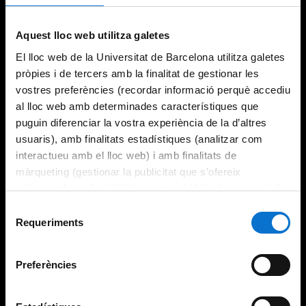
Try again
Aquest lloc web utilitza galetes
El lloc web de la Universitat de Barcelona utilitza galetes
pròpies i de tercers amb la finalitat de gestionar les
vostres preferències (recordar informació perquè accediu
al lloc web amb determinades característiques que
puguin diferenciar la vostra experiència de la d’altres
usuaris), amb finalitats estadístiques (analitzar com
interactueu amb el lloc web) i amb finalitats de
màrqueting (gestionar la publicitat que s’ofereix
adequant-la en funció dels vostres hàbits de navegació).
Per obtenir més informació sobre les galetes podeu
Selecció
consultar la
Política de galetes del lloc web de la
Requeriments
de
Universitat de Barcelona
.
consentiment
Preferències