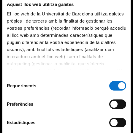
Aquest lloc web utilitza galetes
El lloc web de la Universitat de Barcelona utilitza galetes
pròpies i de tercers amb la finalitat de gestionar les
vostres preferències (recordar informació perquè accediu
al lloc web amb determinades característiques que
puguin diferenciar la vostra experiència de la d’altres
usuaris), amb finalitats estadístiques (analitzar com
interactueu amb el lloc web) i amb finalitats de
màrqueting (gestionar la publicitat que s’ofereix
adequant-la en funció dels vostres hàbits de navegació).
Per obtenir més informació sobre les galetes podeu
Selecció
consultar la
Política de galetes del lloc web de la
Requeriments
de
Universitat de Barcelona
.
consentiment
Preferències
Estadístiques