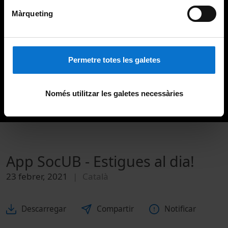
Màrqueting
Permetre totes les galetes
Només utilitzar les galetes necessàries
App SocUB - Estigues al dia!
23 febrer, 2021
Català
Descarregar
Compartir
Notificar