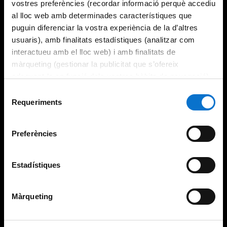
vostres preferències (recordar informació perquè accediu
al lloc web amb determinades característiques que
puguin diferenciar la vostra experiència de la d’altres
usuaris), amb finalitats estadístiques (analitzar com
interactueu amb el lloc web) i amb finalitats de
màrqueting (gestionar la publicitat que s’ofereix
adequant-la en funció dels vostres hàbits de navegació).
Per obtenir més informació sobre les galetes podeu
Selecció
consultar la
Política de galetes del lloc web de la
Requeriments
de
Universitat de Barcelona
.
consentiment
Preferències
Estadístiques
Màrqueting