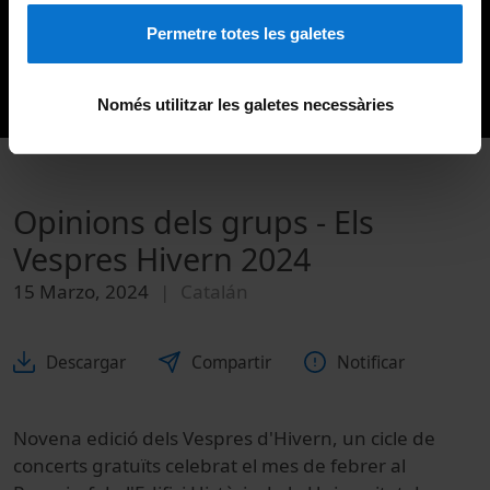
Permetre totes les galetes
Només utilitzar les galetes necessàries
Opinions dels grups - Els
Vespres Hivern 2024
15 Marzo, 2024
Catalán
Descargar
Compartir
Notificar
Novena edició dels Vespres d'Hivern, un cicle de
concerts gratuïts celebrat el mes de febrer al