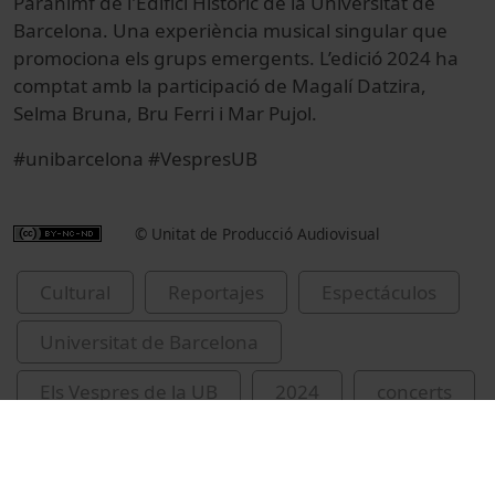
Paranimf de l'Edifici Històric de la Universitat de
Barcelona. Una experiència musical singular que
promociona els grups emergents. L’edició 2024 ha
comptat amb la participació de Magalí Datzira,
Selma Bruna, Bru Ferri i Mar Pujol.
#unibarcelona #VespresUB
© Unitat de Producció Audiovisual
Cultural
Reportajes
Espectáculos
Universitat de Barcelona
Els Vespres de la UB
2024
concerts
Datzira, Magalí
Bruna, Selma
Ferri, Bru
Pujol, Mar