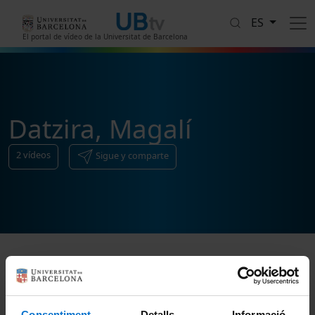
Pasar al contenido principal
ES
El portal de vídeo de la Universitat de Barcelona
Datzira, Magalí
2
vídeos
Sigue y comparte
Ordenar
Consentiment
Detalls
Informació