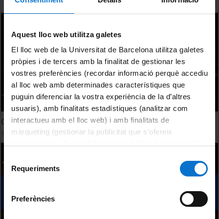
Aquest lloc web utilitza galetes
El lloc web de la Universitat de Barcelona utilitza galetes
pròpies i de tercers amb la finalitat de gestionar les
vostres preferències (recordar informació perquè accediu
al lloc web amb determinades característiques que
puguin diferenciar la vostra experiència de la d’altres
usuaris), amb finalitats estadístiques (analitzar com
interactueu amb el lloc web) i amb finalitats de
Opinions dels grups - Els Vespres Hivern 2024
màrqueting (gestionar la publicitat que s’ofereix
15 Marzo, 2024
adequant-la en funció dels vostres hàbits de navegació).
Per obtenir més informació sobre les galetes podeu
Selecció
consultar la
Política de galetes del lloc web de la
Requeriments
de
Universitat de Barcelona
.
consentiment
Preferències