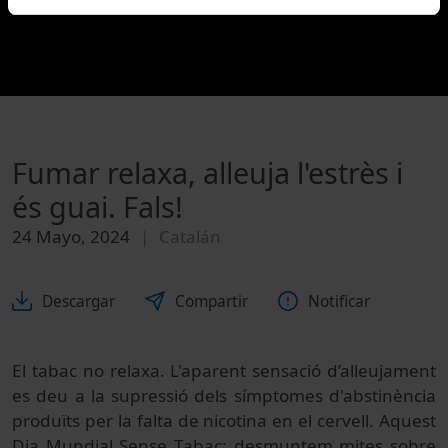
Fumar relaxa, alleuja l'estrès i
és guai. Fals!
24 Mayo, 2024
Catalán
Descargar
Compartir
Notificar
El tabac no relaxa. L'aparent sensació d’alleujament
es deu a la supressió dels símptomes d'abstinència
produïts per la falta de nicotina en el cervell. Aquest
Dia Mundial Sense Tabac: desmuntem mites sobre