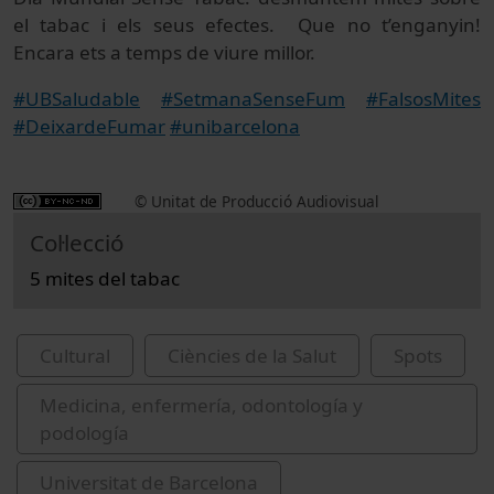
el tabac i els seus efectes. Que no t’enganyin!
Encara ets a temps de viure millor.
#UBSaludable
#SetmanaSenseFum
#FalsosMites
#DeixardeFumar
#unibarcelona
© Unitat de Producció Audiovisual
Col·lecció
5 mites del tabac
Cultural
Ciències de la Salut
Spots
Medicina, enfermería, odontología y
podología
Universitat de Barcelona