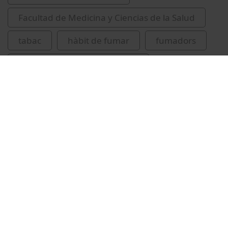
Facultad de Medicina y Ciencias de la Salud
tabac
hàbit de fumar
fumadors
recursos educatius oberts UB
Vídeos relacionados