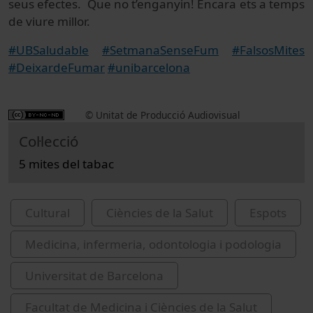
seus efectes. Que no t’enganyin! Encara ets a temps
de viure millor.
#UBSaludable
#SetmanaSenseFum
#FalsosMites
#DeixardeFumar
#unibarcelona
© Unitat de Producció Audiovisual
Col·lecció
5 mites del tabac
Cultural
Ciències de la Salut
Espots
Medicina, infermeria, odontologia i podologia
Universitat de Barcelona
Facultat de Medicina i Ciències de la Salut