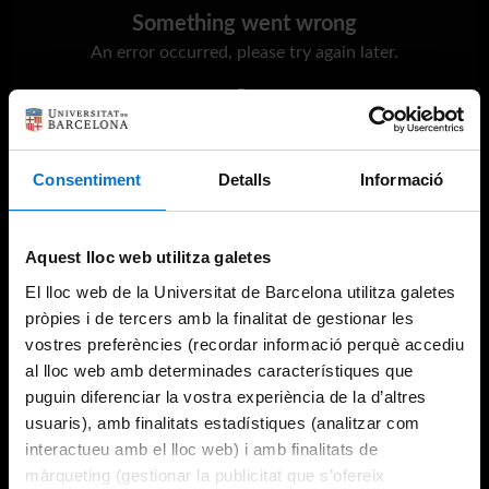
Something went wrong
An error occurred, please try again later.
Try again
Consentiment
Detalls
Informació
Aquest lloc web utilitza galetes
El lloc web de la Universitat de Barcelona utilitza galetes
pròpies i de tercers amb la finalitat de gestionar les
vostres preferències (recordar informació perquè accediu
al lloc web amb determinades característiques que
puguin diferenciar la vostra experiència de la d’altres
usuaris), amb finalitats estadístiques (analitzar com
interactueu amb el lloc web) i amb finalitats de
màrqueting (gestionar la publicitat que s’ofereix