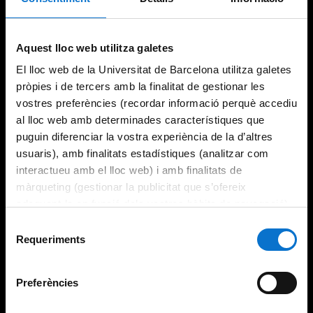
Try again
Aquest lloc web utilitza galetes
El lloc web de la Universitat de Barcelona utilitza galetes
pròpies i de tercers amb la finalitat de gestionar les
vostres preferències (recordar informació perquè accediu
al lloc web amb determinades característiques que
puguin diferenciar la vostra experiència de la d’altres
usuaris), amb finalitats estadístiques (analitzar com
interactueu amb el lloc web) i amb finalitats de
màrqueting (gestionar la publicitat que s’ofereix
adequant-la en funció dels vostres hàbits de navegació).
Per obtenir més informació sobre les galetes podeu
Selecció
consultar la
Política de galetes del lloc web de la
Requeriments
de
Universitat de Barcelona
.
consentiment
Preferències