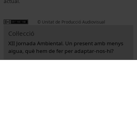
actual.
© Unitat de Producció Audiovisual
Col·lecció
XII Jornada Ambiental. Un present amb menys
aigua, què hem de fer per adaptar-nos-hi?
Institucional
Actos
Universitat de Barcelona
sessions de cloenda
congressos
aigua
abastament d'aigua
Torres, Miguel A., 1941-