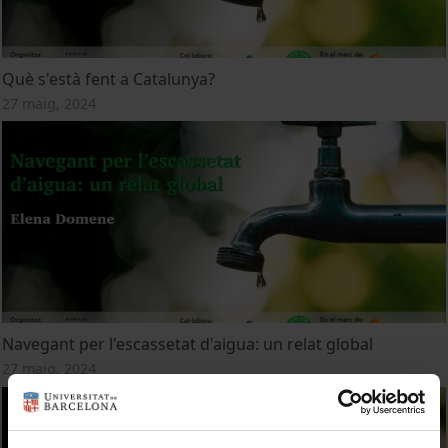
Què s'està fent a Catalunya?
27 maig, 2024
Navegant per l'escassetat d'aigua: un relat global
27 maig, 2024