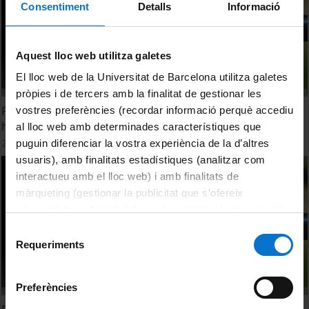
Consentiment
Detalls
Informació
Aquest lloc web utilitza galetes
El lloc web de la Universitat de Barcelona utilitza galetes
pròpies i de tercers amb la finalitat de gestionar les
Protegir, conservar, desenvolupar i gestionar els recursos
vostres preferències (recordar informació perquè accediu
hídrics de Califòrnia
al lloc web amb determinades característiques que
27 maig, 2024
puguin diferenciar la vostra experiència de la d’altres
usuaris), amb finalitats estadístiques (analitzar com
interactueu amb el lloc web) i amb finalitats de
màrqueting (gestionar la publicitat que s’ofereix
adequant-la en funció dels vostres hàbits de navegació).
Per obtenir més informació sobre les galetes podeu
Selecció
consultar la
Política de galetes del lloc web de la
Requeriments
de
Universitat de Barcelona
.
consentiment
Preferències