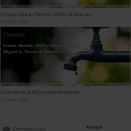
Europa està en flames: utilitza la teva veu
27 maig, 2024
Cloenda de la XII Jornada Ambiental
27 maig, 2024
MENÚ PEU 1
Avís legal