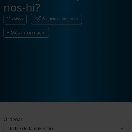
nos-hi?
11
vídeos
Segueix i comparteix
+ Més informació
Ordenar