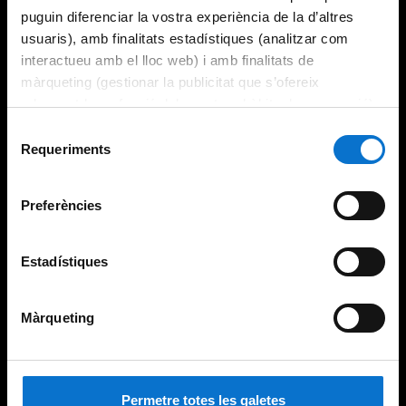
puguin diferenciar la vostra experiència de la d’altres
usuaris), amb finalitats estadístiques (analitzar com
interactueu amb el lloc web) i amb finalitats de
màrqueting (gestionar la publicitat que s’ofereix
adequant-la en funció dels vostres hàbits de navegació).
Per obtenir més informació sobre les galetes podeu
Selecció
consultar la
Política de galetes del lloc web de la
Requeriments
de
Universitat de Barcelona
.
consentiment
Preferències
Estadístiques
Màrqueting
Permetre totes les galetes