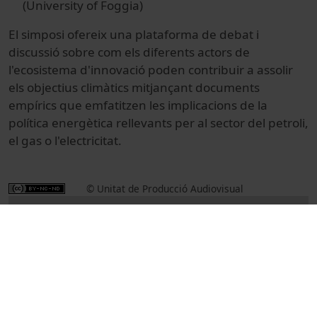
(University of Foggia)
El simposi ofereix una plataforma de debat i
discussió sobre com els diferents actors de
l'ecosistema d'innovació poden contribuir a assolir
els objectius climàtics mitjançant documents
empírics que emfatitzen les implicacions de la
política energètica rellevants per al sector del petroli,
el gas o l'electricitat.
© Unitat de Producció Audiovisual
Col·lecció
XIII International Academic Symposium.
Strategies for 2050: Energy and Industry
Perspectives