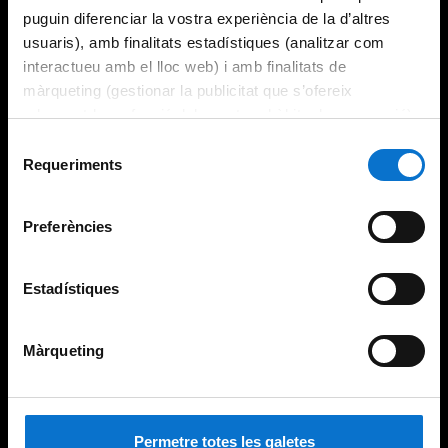
puguin diferenciar la vostra experiència de la d’altres
usuaris), amb finalitats estadístiques (analitzar com
interactueu amb el lloc web) i amb finalitats de
màrqueting (gestionar la publicitat que s’ofereix
adequant-la en funció dels vostres hàbits de navegació).
Per obtenir més informació sobre les galetes podeu
Selecció
consultar la
Política de galetes del lloc web de la
Requeriments
de
Universitat de Barcelona
.
consentiment
Preferències
Estadístiques
Màrqueting
Permetre totes les galetes