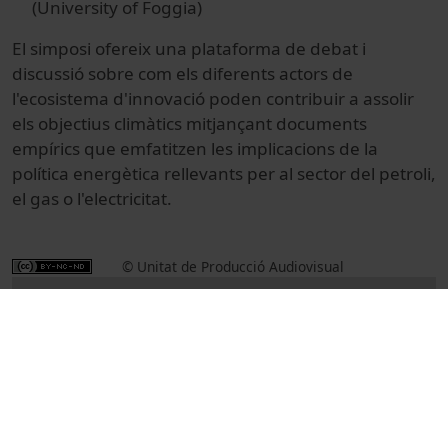
(University of Foggia)
El simposi ofereix una plataforma de debat i
discussió sobre com els diferents actors de
l'ecosistema d'innovació poden contribuir a assolir
els objectius climàtics mitjançant documents
empírics que emfatitzen les implicacions de la
política energètica rellevants per al sector del petroli,
el gas o l'electricitat.
© Unitat de Producció Audiovisual
Col·lecció
XIII International Academic Symposium.
Strategies for 2050: Energy and Industry
Perspectives