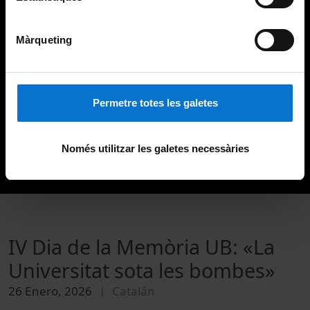
Màrqueting
Permetre totes les galetes
Només utilitzar les galetes necessàries
IV Dia de la Memòria UB: «La
Universitat sota les bombes»
26 Enero, 2026
Catalán