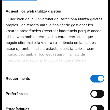
Try again
Aquest lloc web utilitza galetes
El lloc web de la Universitat de Barcelona utilitza galetes
pròpies i de tercers amb la finalitat de gestionar les
vostres preferències (recordar informació perquè accediu
al lloc web amb determinades característiques que
puguin diferenciar la vostra experiència de la d’altres
usuaris), amb finalitats estadístiques (analitzar com
interactueu amb el lloc web) i amb finalitats de
màrqueting (gestionar la publicitat que s’ofereix
adequant-la en funció dels vostres hàbits de navegació).
Per obtenir més informació sobre les galetes podeu
Selecció
consultar la
Política de galetes del lloc web de la
Requeriments
de
Universitat de Barcelona
.
consentiment
Preferències
Estadístiques