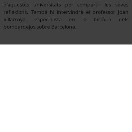
d’aquestes universitats per compartir les seves
reflexions. També hi intervindrà el professor Joan
Villarroya, especialista en la història dels
bombardejos sobre Barcelona.
© Unitat de Producció Audiovisual
Promocional
Videocreaciones
Universitat de Barcelona
memòria col·lectiva
bombardeigs aeris
arxius universitaris