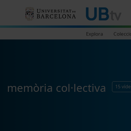
Navegació principal
Explora
Colecci
memòria col·lectiva
15
víd