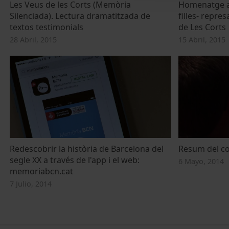
Les Veus de les Corts (Memòria
Homenatge a le
Silenciada). Lectura dramatitzada de
filles- repre
textos testimonials
de Les Corts
28 Abril, 2015
15 Abril, 2015
Redescobrir la història de Barcelona del
Resum del co
segle XX a través de l'app i el web:
6 Mayo, 2014
memoriabcn.cat
7 Julio, 2014