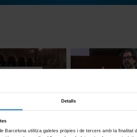
Detalls
eixement dels sindicalistes
Homenatge a les persones d
 pel franquisme
Universitat de Barcelona rep
pel franquisme (intervenció d
5
etes
26 Enero, 2023
de Barcelona utilitza galetes pròpies i de tercers amb la finalitat