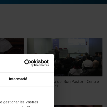
Informació
e la
Fem la Memoria del Bon Pastor - Centre
resaliades
de Recerca POLIS
el rector)
30 Abril, 2018
 de gestionar les vostres