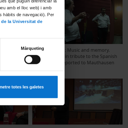
ues que puguin diferenciar la
tueu amb el lloc web) i amb
es hàbits de navegació). Per
 de la Universitat de
Màrqueting
 en
Francisco Ortiz: Music and memory.
ticipation
Guitar concert in tribute to the Spanish
Republicans deported to Mauthausen
27 Mayo, 2015
etre totes les galetes