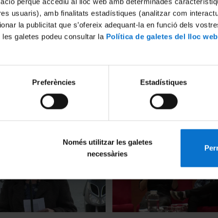
mació perquè accediu al lloc web amb determinades característiq
tres usuaris), amb finalitats estadístiques (analitzar com interac
ionar la publicitat que s’ofereix adequant-la en funció dels vostr
 les galetes podeu consultar la
Política de galetes del lloc web
Preferències
Estadístiques
s candidatures del 20D.
Franco 40/40. El franquisme
 coneixement del passat: la
quarantena: Memory and par
a política pública
10 Noviembre, 2015
 2015
Només utilitzar les galetes
Perm
necessàries