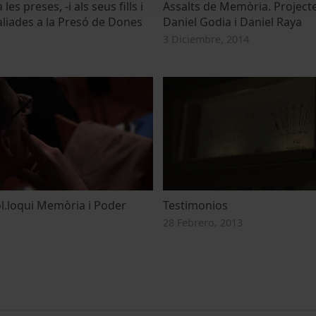
s preses, -i als seus fills i
Assalts de Memòria. Projecte
saliades a la Presó de Dones
Daniel Godia i Daniel Raya
3 Diciembre, 2014
l.loqui Memòria i Poder
Testimonios
28 Febrero, 2013