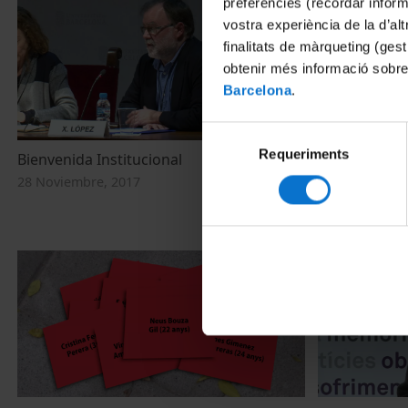
preferències (recordar infor
vostra experiència de la d’al
finalitats de màrqueting (gest
obtenir més informació sobre
Barcelona
.
Selecció
Requeriments
de
Bienvenida Institucional
Debat amb le
consentiment
Transmissió i
28 Noviembre, 2017
memòria com 
22 Diciembre,