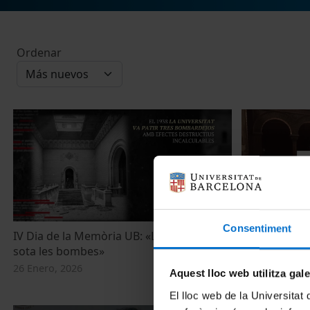
Ordenar
Consentiment
IV Dia de la Memòria UB: «La Universitat
Acte de recon
sota les bombes»
represaliats
26 Enero, 2026
23 Enero, 202
Aquest lloc web utilitza gal
El lloc web de la Universitat 