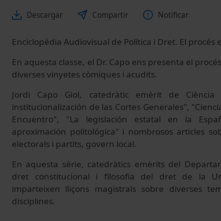
Descargar
Compartir
Notificar
Enciclopèdia Audiovisual de Política i Dret. El procés e
En aquesta classe, el Dr. Capo ens presenta el procés 
diverses vinyetes còmiques i acudits.
Jordi Capo Giol, catedràtic emèrit de Ciència 
institucionalización de las Cortes Generales", "Cienci
Encuentro", "La legislación estatal en la Esp
aproximación politológica" i nombrosos articles s
electorals i partits, govern local.
En aquesta sèrie, catedràtics emèrits del Departam
dret constitucional i filosofia del dret de la U
imparteixen lliçons magistrals sobre diverses te
disciplines.