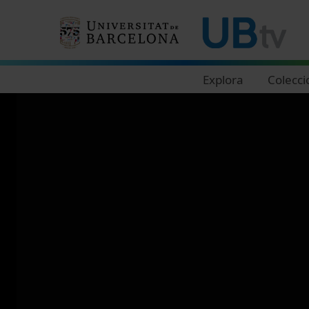
Navegació principal
Explora
Colecci