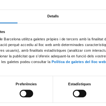
Detalls
Try again
etes
de Barcelona utilitza galetes pròpies i de tercers amb la finalitat
mació perquè accediu al lloc web amb determinades característiq
tres usuaris), amb finalitats estadístiques (analitzar com interac
ionar la publicitat que s’ofereix adequant-la en funció dels vostr
 les galetes podeu consultar la
Política de galetes del lloc web
Preferències
Estadístiques