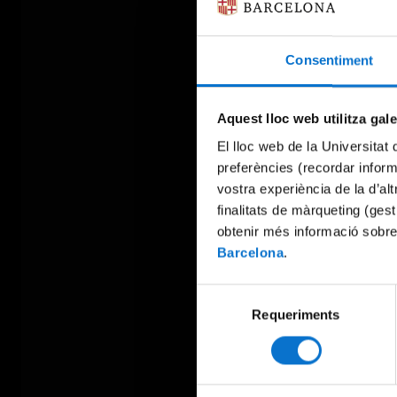
Consentiment
Aquest lloc web utilitza gal
El lloc web de la Universitat 
preferències (recordar infor
vostra experiència de la d’al
finalitats de màrqueting (gest
obtenir més informació sobre
Barcelona
.
Selecció
Requeriments
de
consentiment