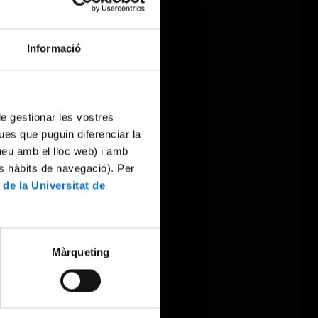
Informació
 de gestionar les vostres
ues que puguin diferenciar la
tueu amb el lloc web) i amb
es hàbits de navegació). Per
 de la Universitat de
Màrqueting