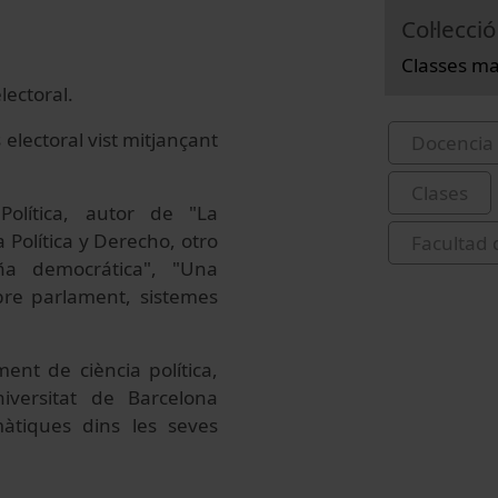
Col·lecció
Classes ma
lectoral.
electoral vist mitjançant
Docencia 
Clases
Política, autor de "La
a Política y Derecho, otro
Facultad
aña democrática", "Una
obre parlament, sistemes
ent de ciència política,
niversitat de Barcelona
màtiques dins les seves