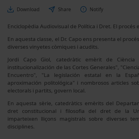
Download
Share
Notify
Enciclopèdia Audiovisual de Política i Dret. El procés e
En aquesta classe, el Dr. Capo ens presenta el procés 
diverses vinyetes còmiques i acudits.
Jordi Capo Giol, catedràtic emèrit de Ciència 
institucionalización de las Cortes Generales", "Cienci
Encuentro", "La legislación estatal en la Esp
aproximación politológica" i nombrosos articles s
electorals i partits, govern local.
En aquesta sèrie, catedràtics emèrits del Departam
dret constitucional i filosofia del dret de la U
imparteixen lliçons magistrals sobre diverses te
disciplines.