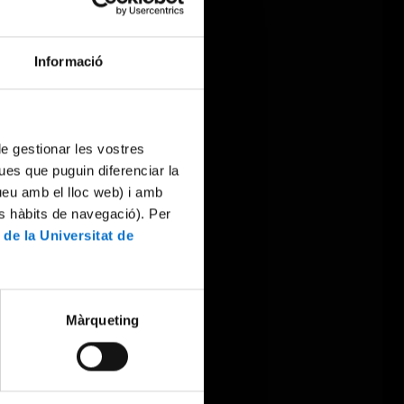
Informació
 de gestionar les vostres
ues que puguin diferenciar la
tueu amb el lloc web) i amb
es hàbits de navegació). Per
 de la Universitat de
Màrqueting