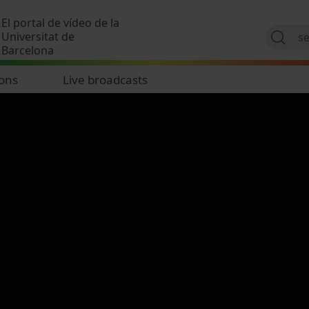
Skip to main content
El portal de vídeo de la
Universitat de
Barcelona
ions
Live broadcasts