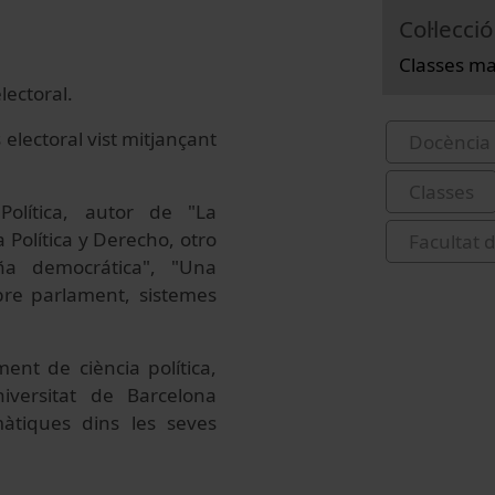
Col·lecció
Classes ma
lectoral.
electoral vist mitjançant
Docència 
Classes
Política, autor de "La
a Política y Derecho, otro
Facultat 
aña democrática", "Una
obre parlament, sistemes
ent de ciència política,
niversitat de Barcelona
màtiques dins les seves