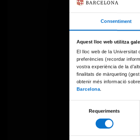
Consentiment
Aquest lloc web utilitza gal
El lloc web de la Universitat 
preferències (recordar infor
vostra experiència de la d’al
finalitats de màrqueting (gest
obtenir més informació sobre
Barcelona
.
Selecció
Requeriments
de
consentiment