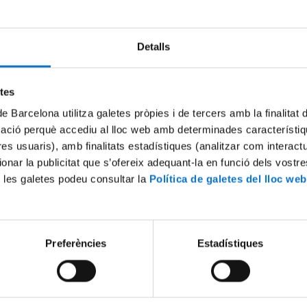
Detalls
Try again
etes
de Barcelona utilitza galetes pròpies i de tercers amb la finalitat
mació perquè accediu al lloc web amb determinades característiq
tres usuaris), amb finalitats estadístiques (analitzar com interac
ionar la publicitat que s’ofereix adequant-la en funció dels vostr
 les galetes podeu consultar la
Política de galetes del lloc web
Preferències
Estadístiques