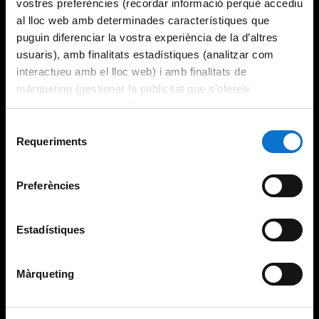
vostres preferències (recordar informació perquè accediu
al lloc web amb determinades característiques que
puguin diferenciar la vostra experiència de la d’altres
usuaris), amb finalitats estadístiques (analitzar com
interactueu amb el lloc web) i amb finalitats de
màrqueting (gestionar la publicitat que s’ofereix
adequant-la en funció dels vostres hàbits de navegació).
Per obtenir més informació sobre les galetes podeu
Selecció
consultar la
Política de galetes del lloc web de la
Requeriments
de
Universitat de Barcelona
.
consentiment
Preferències
Estadístiques
Màrqueting