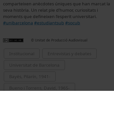
comparteixen anècdotes úniques que han marcat la
seva història. Un relat ple d’humor, curiositats i
moments que defineixen l’esperit universitari.
#unibarcelona
#estudiantsub
#socub
© Unitat de Producció Audiovisual
Institucional
Entrevistas y debates
Universitat de Barcelona
Bayés, Pilarín, 1941-
Bueno i Torrens, David, 1965-
Guàrdia-Olmos, Joan, 1958-
Xixauxas
Rabascall, Berta
Moreno, Maribel