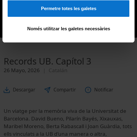
Permetre totes les galetes
Només utilitzar les galetes necessàries
Records UB. Capítol 3
26 Mayo, 2026
Catalán
Descargar
Compartir
Notificar
Un viatge per la memòria viva de la Universitat de
Barcelona. David Bueno, Pilarín Bayés, Xixauxas,
Maribel Moreno, Berta Rabascall i Joan Guàrdia, tots
ells vinculats a la UB d’una manera o altra,