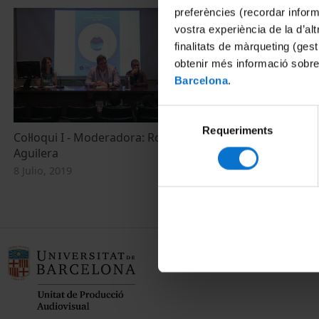
preferències (recordar infor
vostra experiència de la d’al
finalitats de màrqueting (gest
obtenir més informació sobre
Barcelona
.
Selecció
Requeriments
de
Col·loqui I - Moderadora: Roser Marsal
Inundaciones 
consentiment
Aguilera
de Almería. 
8 Julio, 2019
5 Julio, 2019