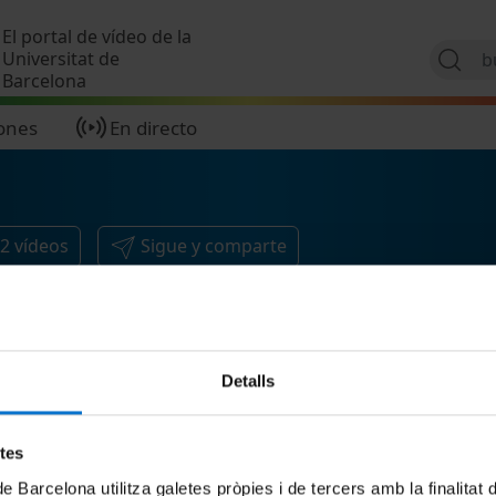
Pasar al contenido principal
El portal de vídeo de la
Universitat de
Barcelona
ones
En directo
2
vídeos
Sigue y comparte
Detalls
etes
de Barcelona utilitza galetes pròpies i de tercers amb la finalitat