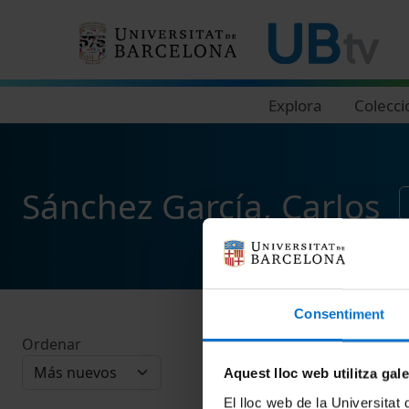
Navegació principal
Explora
Colecci
Sánchez García, Carlos
Consentiment
Ordenar
Aquest lloc web utilitza gal
El lloc web de la Universitat 