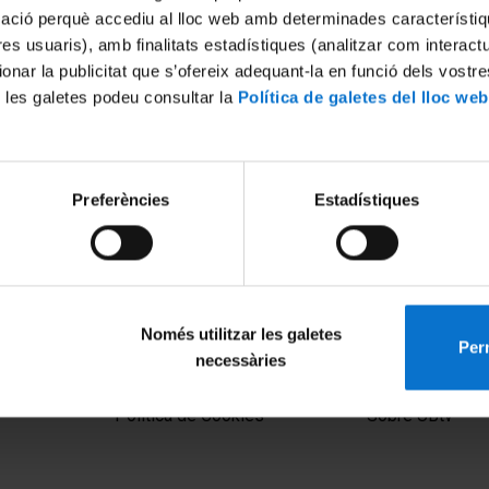
mació perquè accediu al lloc web amb determinades característiq
tres usuaris), amb finalitats estadístiques (analitzar com interac
ionar la publicitat que s’ofereix adequant-la en funció dels vostr
 les galetes podeu consultar la
Política de galetes del lloc web
Preferències
Estadístiques
históricas en la provincia
Tendencias e incertidumbres
Només utilitzar les galetes
Perm
necessàries
MENÚ PEU 1
PEU 2
Aviso legal
Privacidad y té
Política de Cookies
Sobre UBtv