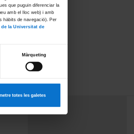
ues que puguin diferenciar la
tueu amb el lloc web) i amb
es hàbits de navegació). Per
 de la Universitat de
Màrqueting
etre totes les galetes
PEU 3
rminos
Contacto