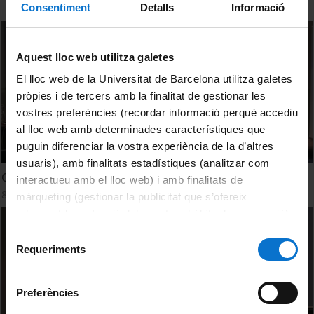
Consentiment
Detalls
Informació
Aquest lloc web utilitza galetes
El lloc web de la Universitat de Barcelona utilitza galetes
pròpies i de tercers amb la finalitat de gestionar les
vostres preferències (recordar informació perquè accediu
al lloc web amb determinades característiques que
puguin diferenciar la vostra experiència de la d’altres
usuaris), amb finalitats estadístiques (analitzar com
Col·loqui I - Moderadora: Roser Marsal Aguilera
interactueu amb el lloc web) i amb finalitats de
8 juliol, 2019
màrqueting (gestionar la publicitat que s’ofereix
adequant-la en funció dels vostres hàbits de navegació).
Per obtenir més informació sobre les galetes podeu
Selecció
consultar la
Política de galetes del lloc web de la
Requeriments
de
Universitat de Barcelona
.
consentiment
Preferències