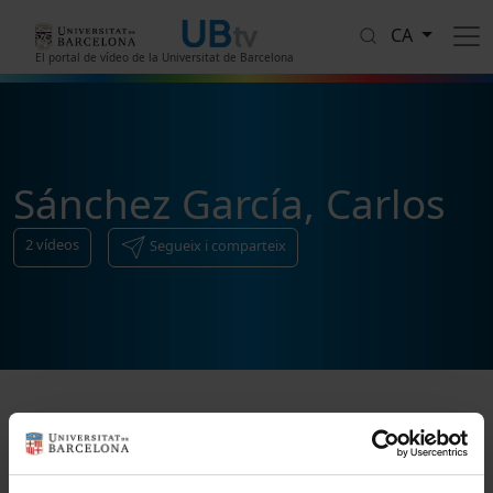
Vés al contingut
CA
El portal de vídeo de la Universitat de Barcelona
Sánchez García, Carlos
2
vídeos
Segueix i comparteix
Ordenar