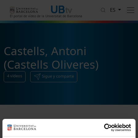
Pasar al contenido principal
ES
El portal de vídeo de la Universitat de Barcelona
Castells, Antoni
(Castells Oliveres)
4
vídeos
Sigue y comparte
Ordenar