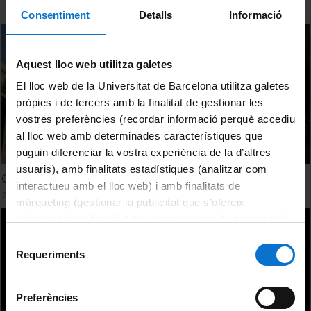
Consentiment
Detalls
Informació
Aquest lloc web utilitza galetes
El lloc web de la Universitat de Barcelona utilitza galetes
pròpies i de tercers amb la finalitat de gestionar les
vostres preferències (recordar informació perquè accediu
al lloc web amb determinades característiques que
puguin diferenciar la vostra experiència de la d’altres
usuaris), amb finalitats estadístiques (analitzar com
Centre de referència: Facultat d'Economia i Empresa (UB)
interactueu amb el lloc web) i amb finalitats de
23 Marzo, 2012
màrqueting (gestionar la publicitat que s’ofereix
adequant-la en funció dels vostres hàbits de navegació).
Per obtenir més informació sobre les galetes podeu
Selecció
consultar la
Política de galetes del lloc web de la
Requeriments
de
Universitat de Barcelona
.
consentiment
Preferències