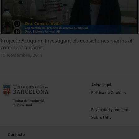
Projecte Actiquim: Investigant els ecosistemes marins al
continent antàrtic
15 Noviembre, 2011
MENÚ PEU 1
Aviso legal
Política de Cookies
PEU 2
Privacidad y términos
Sobre UBtv
PEU 3
Contacto