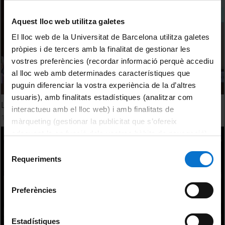
Aquest lloc web utilitza galetes
El lloc web de la Universitat de Barcelona utilitza galetes
pròpies i de tercers amb la finalitat de gestionar les
vostres preferències (recordar informació perquè accediu
al lloc web amb determinades característiques que
puguin diferenciar la vostra experiència de la d’altres
usuaris), amb finalitats estadístiques (analitzar com
La internacionalització del sistema de recerca i innovació
interactueu amb el lloc web) i amb finalitats de
10 Diciembre, 2014
màrqueting (gestionar la publicitat que s’ofereix
adequant-la en funció dels vostres hàbits de navegació).
Per obtenir més informació sobre les galetes podeu
Selecció
consultar la
Política de galetes del lloc web de la
Requeriments
de
Universitat de Barcelona
.
consentiment
Preferències
Estadístiques