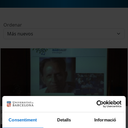
Ordenar
Premi Ramón Margalef de Ecologia 2016
14 Noviembre, 2016
Consentiment
Detalls
Informació