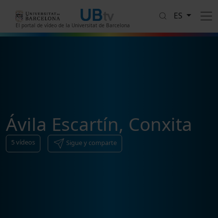
Pasar al contenido principal
ES
El portal de vídeo de la Universitat de Barcelona
Ávila Escartín, Conxita
5
vídeos
Sigue y comparte