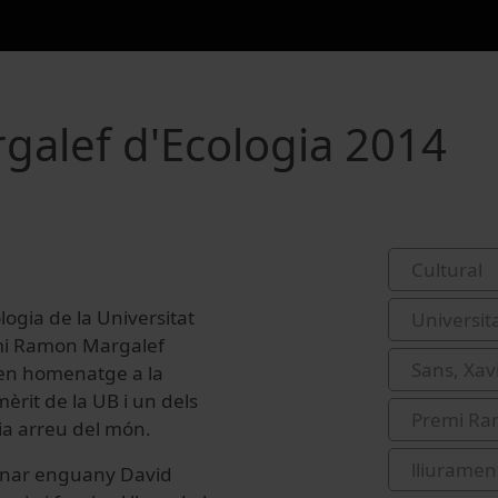
alef d'Ecologia 2014
Cultural
ogia de la Universitat
Universit
emi Ramon Margalef
Sans, Xavi
a en homenatge a la
rit de la UB i un dels
Premi Ra
gia arreu del món.
lliurament
donar enguany David