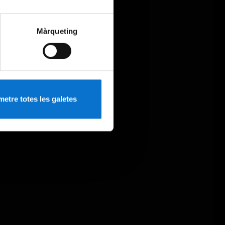
Màrqueting
etre totes les galetes