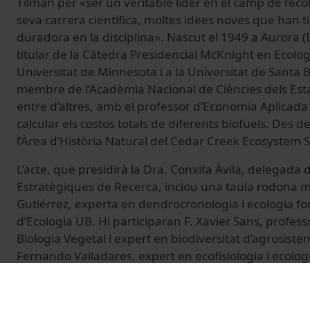
Tilman per «ser un veritable líder en el camp de l’ecolog
seva carrera científica, moltes idees noves que han t
duradora en la disciplina». N
ascut el 1949 a Aurora (Il
titular de la Càtedra Presidencial McKnight en Ecologi
Universitat de Minnesota i a la Universitat de Santa B
membre de l’Acadèmia Nacional de Ciències dels Estats
entre d’altres, amb el professor d’Economia Aplicad
calcular els costos totals de diferents biofuels. Des de
l’Àrea d’Història Natural del Cedar Creek Ecosystem 
L’acte, que presidirà la Dra. Conxita Àvila, delegada 
Estratègiques de Recerca, inclou una taula rodona 
Gutiérrez, experta en dendrocronologia i ecologia f
d’Ecologia UB. Hi participaran
F. Xavier Sans, profes
Biologia Vegetal i expert en biodiversitat d’agrosiste
Fernando Valladares, expert en ecofisiologia i ecolog
del Museu Nacional de Ciències Naturals (MNCN-CSIC),
professor d’Ecologia i expert en biodiversitat vegeta
Ecològica i Aplicacions Forestals (CREAF-UAB).