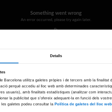
Something went wrong
An error occurred, please try again later.
Try again
Detalls
etes
de Barcelona utilitza galetes pròpies i de tercers amb la finalitat
mació perquè accediu al lloc web amb determinades característiq
tres usuaris), amb finalitats estadístiques (analitzar com interac
ionar la publicitat que s’ofereix adequant-la en funció dels vostr
 les galetes podeu consultar la
Política de galetes del lloc web