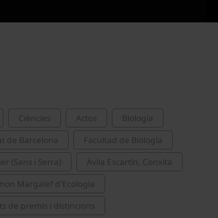
Ciències
Actos
Biología
at de Barcelona
Facultad de Biología
er (Sans i Serra)
Ávila Escartín, Conxita
mon Margalef d'Ecologia
s de premis i distincions