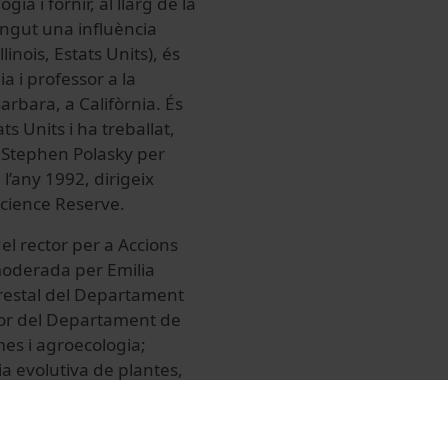
ia i fornir, al llarg de la
ingut una influència
linois, Estats Units), és
a i professor a la
arbara, a Califòrnia. És
 Units i ha treballat,
a Stephen Polasky per
 l’any 1992, dirigeix
Science Reserve.
del rector per a Accions
moderada per Emilia
orestal del Departament
sor del Departament de
mes i agroecologia;
ia evolutiva de plantes,
 i Francisco Lloret,
l del Centre de Recerca