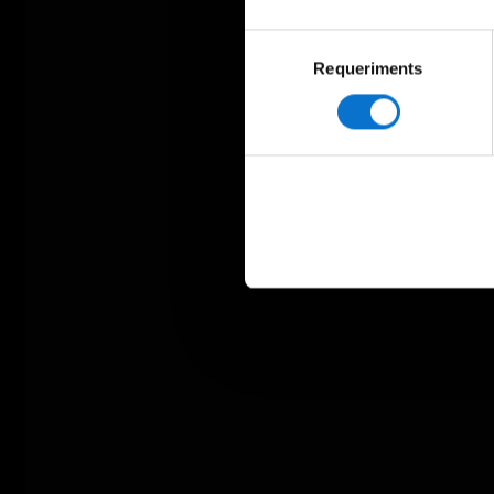
Selecció
Requeriments
de
consentiment