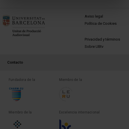
MENÚ PEU 1
Aviso legal
Política de Cookies
PEU 2
Privacidad y términos
Sobre UBtv
PEU 3
Contacto
Fundadora de la
Miembro de la
Miembro de la
Excelencia internacional