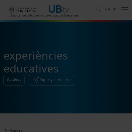
Pasar al contenido principal
ES
El portal de vídeo de la Universitat de Barcelona
experiències
educatives
3
vídeos
Sigue y comparte
Ordenar