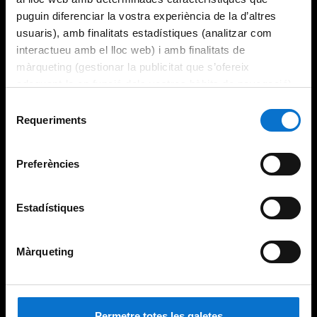
puguin diferenciar la vostra experiència de la d’altres
usuaris), amb finalitats estadístiques (analitzar com
interactueu amb el lloc web) i amb finalitats de
màrqueting (gestionar la publicitat que s’ofereix
adequant-la en funció dels vostres hàbits de navegació).
Per obtenir més informació sobre les galetes podeu
Selecció
consultar la
Política de galetes del lloc web de la
Requeriments
de
Universitat de Barcelona
.
consentiment
Preferències
Estadístiques
Màrqueting
Permetre totes les galetes