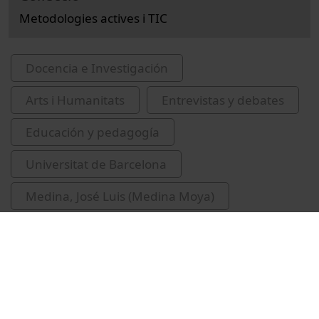
Metodologies actives i TIC
Docencia e Investigación
Arts i Humanitats
Entrevistas y debates
Educación y pedagogía
Universitat de Barcelona
Medina, José Luis (Medina Moya)
Giménez i Font, Xavier
classe inversa
experiències educatives
Espel Masferrer, Enric