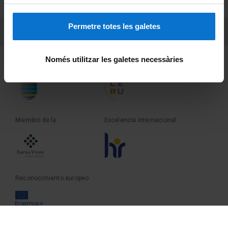
Sobre UBtv
Permetre totes les galetes
PEU 3
Contacto
Només utilitzar les galetes necessàries
Fundadora de la
Miembro de la
Miembro de la
Excelencia internacional
Reconocimiento europeo