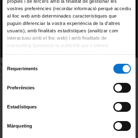
pròpies i de tercers amb la finalitat de gestionar les
vostres preferències (recordar informació perquè accediu
al lloc web amb determinades característiques que
puguin diferenciar la vostra experiència de la d’altres
usuaris), amb finalitats estadístiques (analitzar com
interactueu amb el lloc web) i amb finalitats de
màrqueting (gestionar la publicitat que s’ofereix
adequant-la en funció dels vostres hàbits de navegació).
Per obtenir més informació sobre les galetes podeu
Selecció
Web of Science. Objetivos y evolución de las revistas
consultar la
Política de galetes del lloc web de la
Requeriments
de
recogidas en ESCI
Universitat de Barcelona
.
consentiment
5 Mayo, 2016
Preferències
MENÚ PEU 1
Estadístiques
Aviso legal
Política de Cookies
Màrqueting
PEU 2
Privacidad y términos