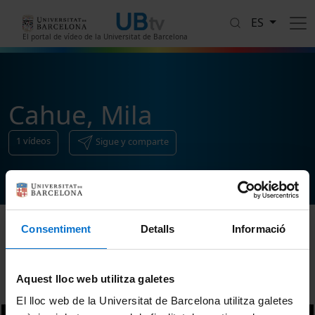
Pasar al contenido principal
ES
El portal de vídeo de la Universitat de Barcelona
Cahue, Mila
1
vídeos
Sigue y comparte
Consentiment
Detalls
Informació
Ordenar
Aquest lloc web utilitza galetes
El lloc web de la Universitat de Barcelona utilitza galetes