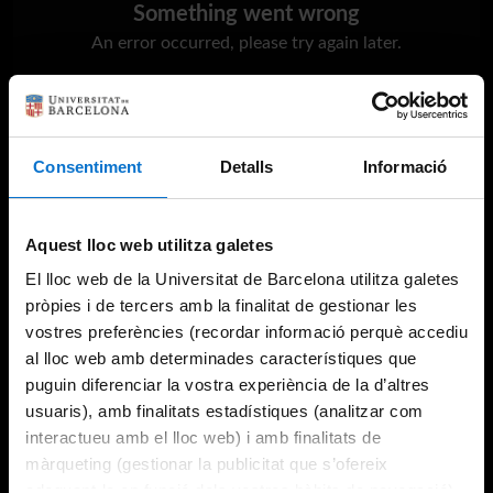
Something went wrong
An error occurred, please try again later.
Try again
Consentiment
Detalls
Informació
Aquest lloc web utilitza galetes
El lloc web de la Universitat de Barcelona utilitza galetes
pròpies i de tercers amb la finalitat de gestionar les
vostres preferències (recordar informació perquè accediu
al lloc web amb determinades característiques que
puguin diferenciar la vostra experiència de la d’altres
usuaris), amb finalitats estadístiques (analitzar com
interactueu amb el lloc web) i amb finalitats de
màrqueting (gestionar la publicitat que s’ofereix
adequant-la en funció dels vostres hàbits de navegació).