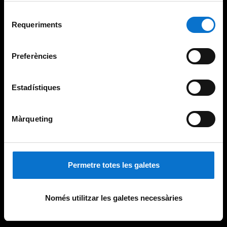
Per obtenir més informació sobre les galetes podeu
Selecció
consultar la
Política de galetes del lloc web de la
Requeriments
de
Universitat de Barcelona
.
consentiment
Preferències
Estadístiques
Màrqueting
Permetre totes les galetes
Només utilitzar les galetes necessàries