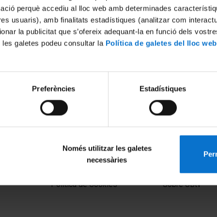
mació perquè accediu al lloc web amb determinades característiq
tres usuaris), amb finalitats estadístiques (analitzar com interac
ionar la publicitat que s’ofereix adequant-la en funció dels vostr
 les galetes podeu consultar la
Política de galetes del lloc web
Preferències
Estadístiques
ussion
Només utilitzar les galetes
Perm
necessàries
MENÚ PEU 1
PEU 2
Aviso legal
Privacidad y té
Política de Cookies
Sobre UBtv