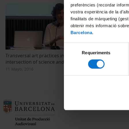
preferències (recordar infor
vostra experiència de la d’al
finalitats de màrqueting (gest
obtenir més informació sobre
Barcelona
.
Selecció
Requeriments
de
Transversal art practices in the
Panel 4. Disc
consentiment
intersection of science and humanities
11 Mayo, 2016
11 Mayo, 2016