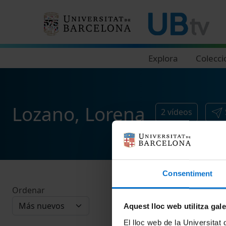
Navegació principal
Explora
Colecci
Lozano, Lorena
2
vídeos
Consentiment
Ordenar
Aquest lloc web utilitza gal
El lloc web de la Universitat 