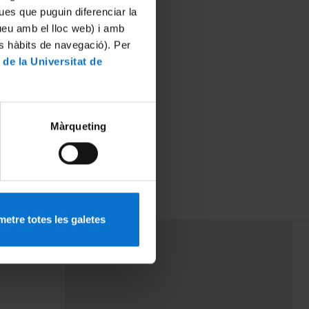
ues que puguin diferenciar la
tueu amb el lloc web) i amb
es hàbits de navegació). Per
 de la Universitat de
Màrqueting
etre totes les galetes
PEU 3
rminos
Contacto