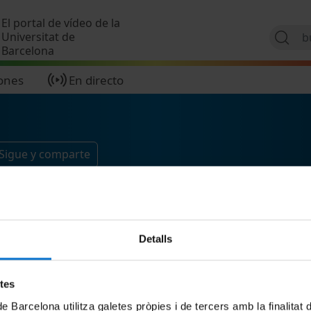
Pasar al contenido principal
El portal de vídeo de la
Universitat de
Barcelona
ones
En directo
Sigue y comparte
Detalls
etes
de Barcelona utilitza galetes pròpies i de tercers amb la finalitat