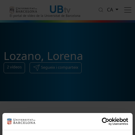
Vés al contingut
CA
El portal de vídeo de la Universitat de Barcelona
Lozano, Lorena
2
vídeos
Segueix i comparteix
Ordenar