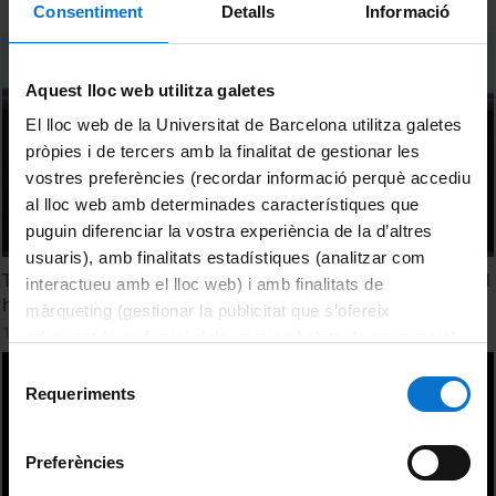
Consentiment
Detalls
Informació
Aquest lloc web utilitza galetes
El lloc web de la Universitat de Barcelona utilitza galetes
pròpies i de tercers amb la finalitat de gestionar les
vostres preferències (recordar informació perquè accediu
al lloc web amb determinades característiques que
puguin diferenciar la vostra experiència de la d’altres
usuaris), amb finalitats estadístiques (analitzar com
Transversal art practices in the intersection of science and
interactueu amb el lloc web) i amb finalitats de
humanities
màrqueting (gestionar la publicitat que s’ofereix
11 maig, 2016
adequant-la en funció dels vostres hàbits de navegació).
Per obtenir més informació sobre les galetes podeu
Selecció
consultar la
Política de galetes del lloc web de la
Requeriments
de
Universitat de Barcelona
.
consentiment
Preferències