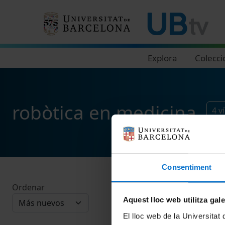
Navegació principal
Explora
Colecci
robòtica en medicina
4
v
Consentiment
Ordenar
Aquest lloc web utilitza gal
El lloc web de la Universitat 