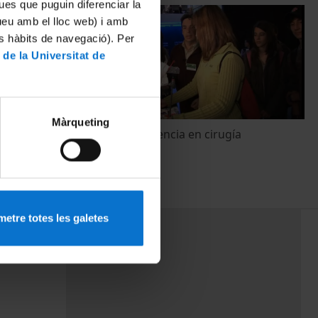
ues que puguin diferenciar la
tueu amb el lloc web) i amb
es hàbits de navegació). Per
 de la Universitat de
Màrqueting
ia
Robot de asistencia en cirugía
1 Abril, 2008
etre totes les galetes
PEU 3
rminos
Contacto