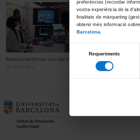
preferències (recordar infor
vostra experiència de la d’al
finalitats de màrqueting (gest
obtenir més informació sobre
Barcelona
.
Selecció
Requeriments
de
Relacionándonos con los robots
Relacionant-
consentiment
24 Abril, 2012
24 Abril, 2012