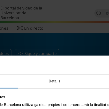
Pasar al contenido principal
El portal de vídeo de la
Universitat de
Barcelona
ones
En directo
ídeos
Sigue y comparte
Detalls
etes
de Barcelona utilitza galetes pròpies i de tercers amb la finalitat