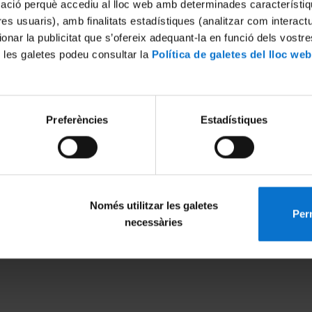
mació perquè accediu al lloc web amb determinades característiq
tres usuaris), amb finalitats estadístiques (analitzar com interac
ionar la publicitat que s’ofereix adequant-la en funció dels vostr
 les galetes podeu consultar la
Política de galetes del lloc web
Preferències
Estadístiques
nos amb els robots
Robot d'assistència en cirurg
1 Abril, 2008
Només utilitzar les galetes
Perm
MENÚ PEU 1
PEU 2
necessàries
Aviso legal
Privacidad y té
Política de Cookies
Sobre UBtv