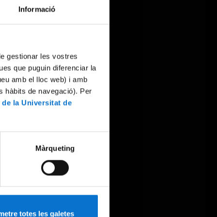
Informació
 de gestionar les vostres
ues que puguin diferenciar la
tueu amb el lloc web) i amb
es hàbits de navegació). Per
 de la Universitat de
Màrqueting
etre totes les galetes