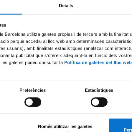
Detalls
Try again
etes
de Barcelona utilitza galetes pròpies i de tercers amb la finalitat
mació perquè accediu al lloc web amb determinades característiq
tres usuaris), amb finalitats estadístiques (analitzar com interac
ionar la publicitat que s’ofereix adequant-la en funció dels vostr
 les galetes podeu consultar la
Política de galetes del lloc web
Preferències
Estadístiques
Només utilitzar les galetes
Perm