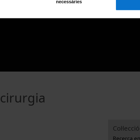
necessàries
cirurgia
Col·lecció
Recerca en