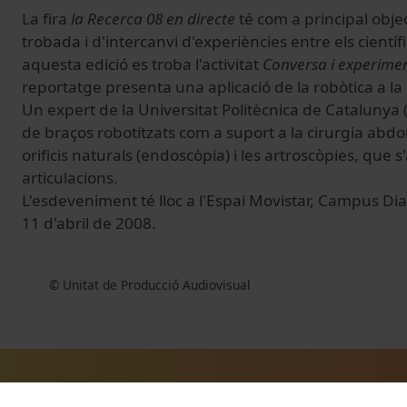
La fira
la Recerca 08 en directe
té com a principal obje
trobada i d'intercanvi d'experiències entre els científi
aquesta edició es troba l'activitat
Conversa i experiment
reportatge presenta una aplicació de la robòtica a la
Un expert de la Universitat Politècnica de Catalunya (
de braços robotitzats com a suport a la cirurgia abdo
orificis naturals (endoscòpia) i les artroscòpies, que s
articulacions.
L'esdeveniment té lloc a l'Espai Movistar, Campus Dia
11 d'abril de 2008.
© Unitat de Producció Audiovisual
Vídeos relacionados