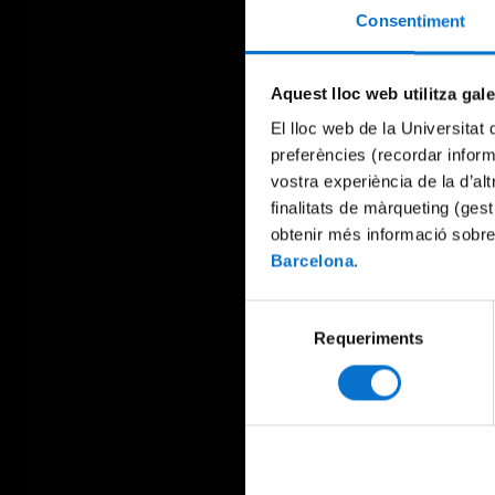
Consentiment
Aquest lloc web utilitza gal
El lloc web de la Universitat 
preferències (recordar infor
vostra experiència de la d’al
finalitats de màrqueting (gest
obtenir més informació sobre
Barcelona
.
Selecció
Requeriments
de
consentiment