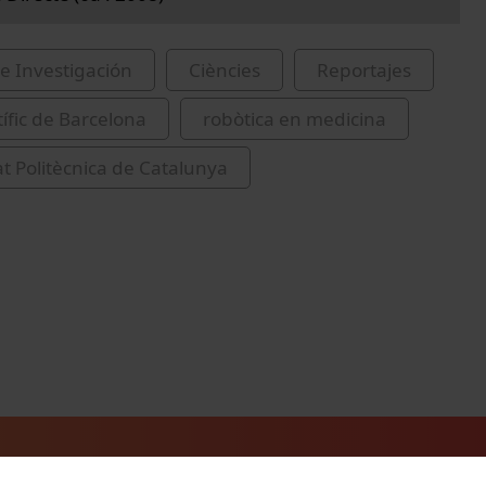
e Investigación
Ciències
Reportajes
tífic de Barcelona
robòtica en medicina
at Politècnica de Catalunya