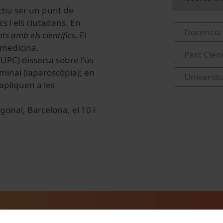
ctiu ser un punt de
cs i els ciutadans. En
Docencia 
s amb els científics
. El
 medicina.
Parc Cien
UPC) disserta sobre l'ús
minal (laparoscòpia); en
Universit
'apliquen a les
gonal, Barcelona, el 10 i