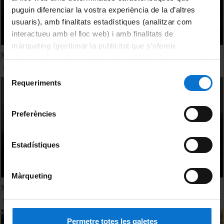
puguin diferenciar la vostra experiència de la d’altres
usuaris), amb finalitats estadístiques (analitzar com
interactueu amb el lloc web) i amb finalitats de
màrqueting (gestionar la publicitat que s’ofereix
Medea, la Tragedia
adequant-la en funció dels vostres hàbits de navegació).
1 Diciembre, 2009
Per obtenir més informació sobre les galetes podeu
Selecció
consultar la
Política de galetes del lloc web de la
Requeriments
de
Universitat de Barcelona
.
consentiment
Preferències
Estadístiques
Màrqueting
Medea, la Tragèdia
1 Diciembre, 2009
Permetre totes les galetes