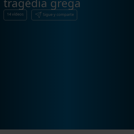
tragèdia grega
14
vídeos
Sigue y comparte