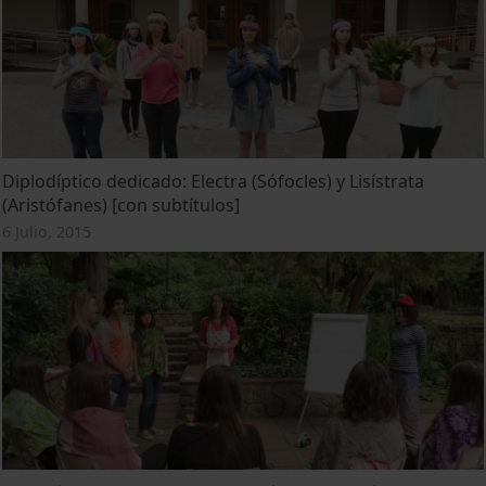
Diplodíptico dedicado: Electra (Sófocles) y Lisístrata
(Aristófanes) [con subtítulos]
6 Julio, 2015