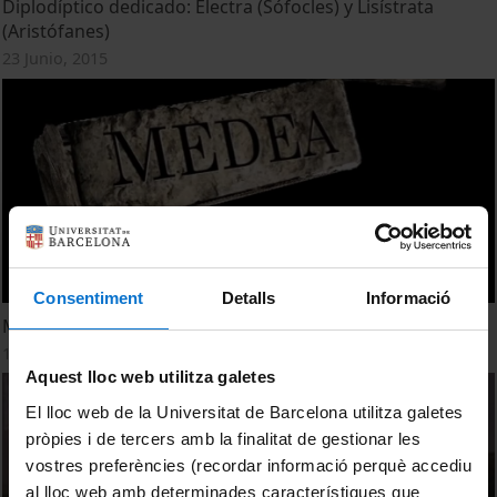
Diplodíptico dedicado: Electra (Sófocles) y Lisístrata
(Aristófanes)
23 Junio, 2015
Consentiment
Detalls
Informació
Medea, el Mito
1 Diciembre, 2009
Aquest lloc web utilitza galetes
El lloc web de la Universitat de Barcelona utilitza galetes
pròpies i de tercers amb la finalitat de gestionar les
vostres preferències (recordar informació perquè accediu
al lloc web amb determinades característiques que