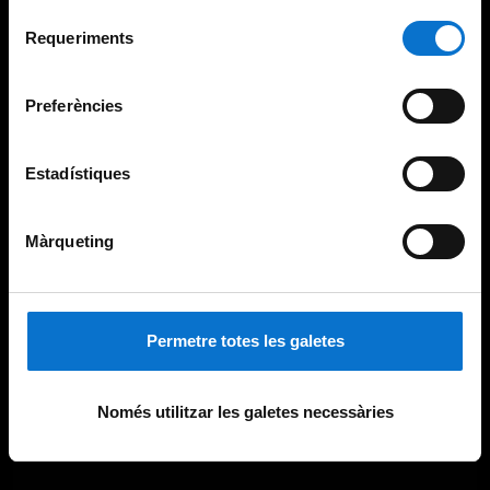
Per obtenir més informació sobre les galetes podeu
Selecció
consultar la
Política de galetes del lloc web de la
Requeriments
de
Universitat de Barcelona
.
consentiment
Preferències
Estadístiques
Màrqueting
Permetre totes les galetes
Només utilitzar les galetes necessàries