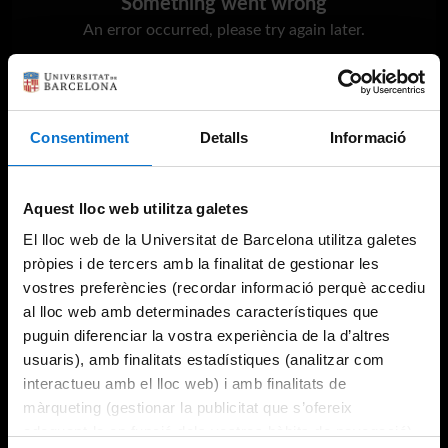
Something went wrong
An error occurred, please try again later.
Try again
Consentiment
Detalls
Informació
Aquest lloc web utilitza galetes
El lloc web de la Universitat de Barcelona utilitza galetes
pròpies i de tercers amb la finalitat de gestionar les
vostres preferències (recordar informació perquè accediu
al lloc web amb determinades característiques que
puguin diferenciar la vostra experiència de la d’altres
usuaris), amb finalitats estadístiques (analitzar com
interactueu amb el lloc web) i amb finalitats de
màrqueting (gestionar la publicitat que s’ofereix
adequant-la en funció dels vostres hàbits de navegació).