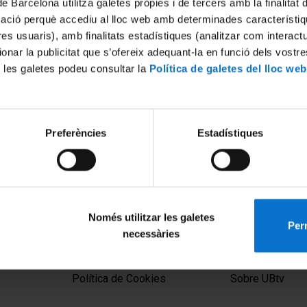
de Barcelona utilitza galetes pròpies i de tercers amb la finalitat
mació perquè accediu al lloc web amb determinades característiq
tres usuaris), amb finalitats estadístiques (analitzar com interac
ionar la publicitat que s’ofereix adequant-la en funció dels vostr
 les galetes podeu consultar la
Política de galetes del lloc web
Preferències
Estadístiques
 Finalització d'Estudis.
Saló de l'Ensenyament 2013.
recció d'Empreses
18 Abril, 2013
 Promoció 2023-2024
Només utilitzar les galetes
Perm
necessàries
MENÚ PEU 1
PEU 2
Aviso legal
Privacidad y té
Política de Cookies
Sobre UBtv