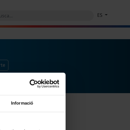
ES
rte
Informació