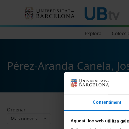
Navegació principal
Explora
Colecci
Pérez-Aranda Canela, Jo
Consentiment
Ordenar
Aquest lloc web utilitza gal