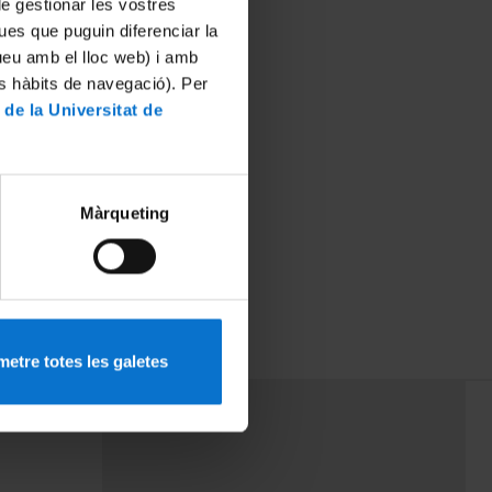
 de gestionar les vostres
ues que puguin diferenciar la
tueu amb el lloc web) i amb
es hàbits de navegació). Per
 de la Universitat de
Màrqueting
 CETT
etre totes les galetes
PEU 3
rminos
Contacto