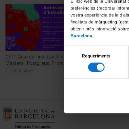
El lloc web de la Universitat 
preferències (recordar infor
vostra experiència de la d’al
finalitats de màrqueting (gest
obtenir més informació sobre
Barcelona
.
Selecció
Requeriments
de
CETT. Acte de Finalització d'Estudis.
CETT. Acte de
Màsters i Postgraus. Promoció 2023-2024
Màster de Di
consentiment
Turístiques.
11 Junio, 2024
10 Junio, 2024