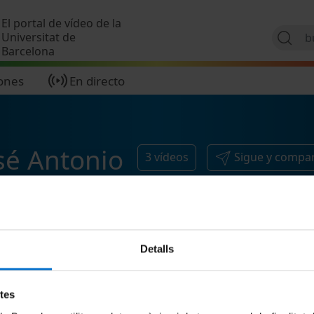
Pasar al contenido principal
El portal de vídeo de la
Universitat de
Barcelona
ones
En directo
sé Antonio
3
vídeos
Sigue y compa
Detalls
etes